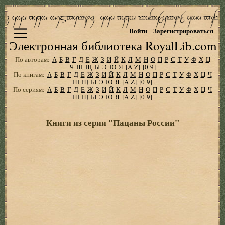
Войти
Зарегистрироваться
Электронная библиотека RoyalLib.com
По авторам:
А
Б
В
Г
Д
Е
Ж
З
И
Й
К
Л
М
Н
О
П
Р
С
Т
У
Ф
Х
Ц
Ч
Ш
Щ
Ы
Э
Ю
Я
[A-Z]
[0-9]
По книгам:
А
Б
В
Г
Д
Е
Ж
З
И
Й
К
Л
М
Н
О
П
Р
С
Т
У
Ф
Х
Ц
Ч
Ш
Щ
Ы
Э
Ю
Я
[A-Z]
[0-9]
По сериям:
А
Б
В
Г
Д
Е
Ж
З
И
Й
К
Л
М
Н
О
П
Р
С
Т
У
Ф
Х
Ц
Ч
Ш
Щ
Ы
Э
Ю
Я
[A-Z]
[0-9]
Книги из серии "Пацаны России"