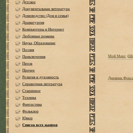
Детское
Документальная литература
Домоводство (Дом и семья)
Драматургия
Компьютеры и Интернет
Любовные романы
Наука, Образование
Поэзия
Мой Марс
(
Шм
Приключения
Проза
Прочее
Религия и духовность
Дневник Фокс
Справочная литература
Старинное
Техника
Фантастика
Фольклор
Юмор
Список всех жанров