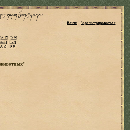
Войти
Зарегистрироваться
[A-Z]
[0-9]
[A-Z]
[0-9]
[A-Z]
[0-9]
о животных"