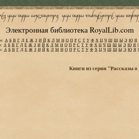
Электронная библиотека RoyalLib.com
м:
А
Б
В
Г
Д
Е
Ж
З
И
Й
К
Л
М
Н
О
П
Р
С
Т
У
Ф
Х
Ц
Ч
Ш
Щ
Ы
Э
Ю
Я
м:
А
Б
В
Г
Д
Е
Ж
З
И
Й
К
Л
М
Н
О
П
Р
С
Т
У
Ф
Х
Ц
Ч
Ш
Щ
Ы
Э
Ю
Я
м:
А
Б
В
Г
Д
Е
Ж
З
И
Й
К
Л
М
Н
О
П
Р
С
Т
У
Ф
Х
Ц
Ч
Ш
Щ
Ы
Э
Ю
Я
Книги из серии "Рассказы 