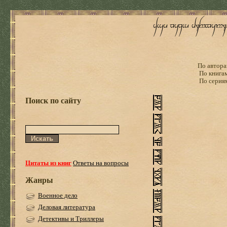
По автора
По книга
По серия
Поиск по сайту
Цитаты из книг
Ответы на вопросы
Жанры
Военное дело
Деловая литература
Детективы и Триллеры