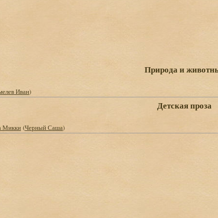
Природа и животн
елев Иван
)
Детская проза
а Микки
(
Черный Саша
)