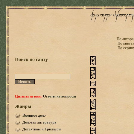
По автора
По книга
По серия
Поиск по сайту
Цитаты из книг
Ответы на вопросы
Жанры
Военное дело
Деловая литература
Детективы и Триллеры