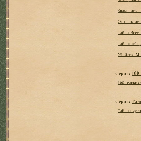
Знаменитые 
Охота на им
Тайны Всеми
Тайные обще
Убийство Ми
Серия:
100
100 великих 
Серия:
Тай
Тайны смутн