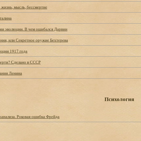
 жизнь, мысль, бессмертие
талина
рии эволюции. В чем ошибался Дарвин
ния, или Секретное оружие Бехтерева
ции 1917 года
ерти? Сделано в СССР
ания Ленина
Психология
оанализа. Роковая ошибка Фрейда