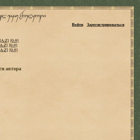
Войти
Зарегистрироваться
[A-Z]
[0-9]
[A-Z]
[0-9]
[A-Z]
[0-9]
ги автора