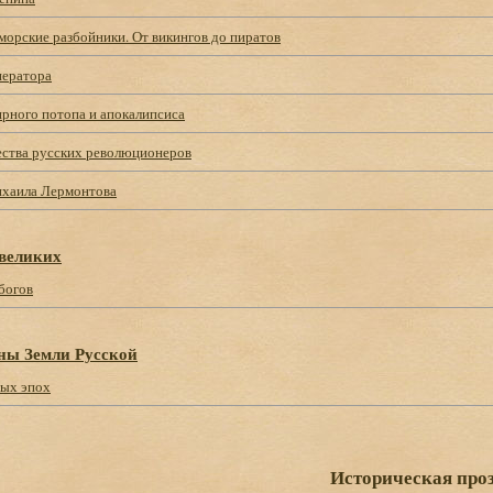
морские разбойники. От викингов до пиратов
ператора
рного потопа и апокалипсиса
ства русских революционеров
хаила Лермонтова
 великих
богов
ны Земли Русской
ых эпох
Историческая про