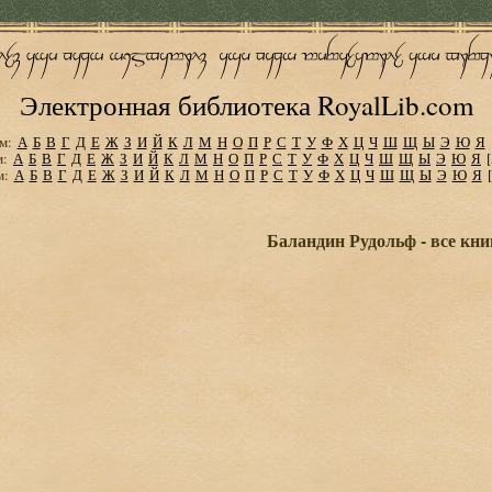
Электронная библиотека RoyalLib.com
м:
А
Б
В
Г
Д
Е
Ж
З
И
Й
К
Л
М
Н
О
П
Р
С
Т
У
Ф
Х
Ц
Ч
Ш
Щ
Ы
Э
Ю
Я
м:
А
Б
В
Г
Д
Е
Ж
З
И
Й
К
Л
М
Н
О
П
Р
С
Т
У
Ф
Х
Ц
Ч
Ш
Щ
Ы
Э
Ю
Я
м:
А
Б
В
Г
Д
Е
Ж
З
И
Й
К
Л
М
Н
О
П
Р
С
Т
У
Ф
Х
Ц
Ч
Ш
Щ
Ы
Э
Ю
Я
Баландин Рудольф - все кни