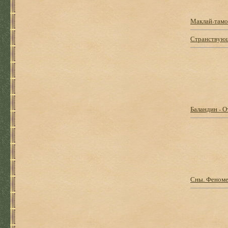
Маклай-тамо
Странствующ
Баландин - 
Сны. Феноме