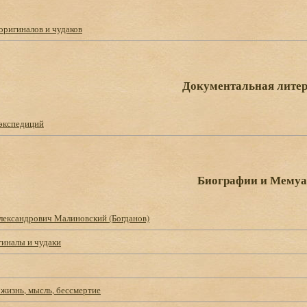
оригиналов и чудаков
Документальная литер
 экспедиций
Биографии и Мему
лександрович Малиновский (Богданов)
гиналы и чудаки
жизнь, мысль, бессмертие