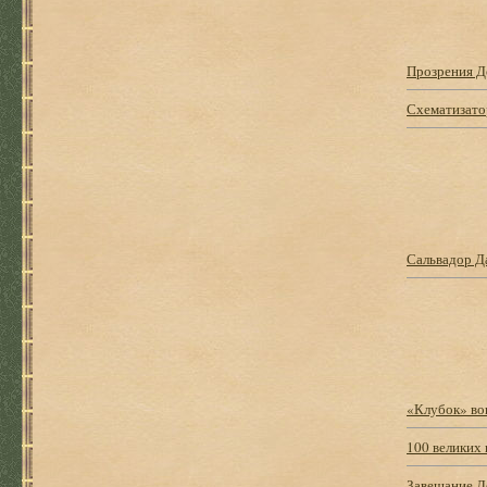
Прозрения Д
Схематизато
Сальвадор Да
«Клубок» во
100 великих
Завещание Л