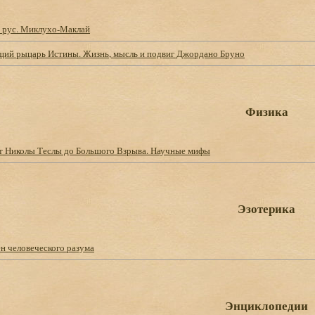
 рус. Миклухо-Маклай
ий рыцарь Истины. Жизнь, мысль и подвиг Джордано Бруно
Физика
От Николы Теслы до Большого Взрыва. Научные мифы
Эзотерика
н человеческого разума
Энциклопедии