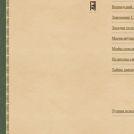
Вернадский -
Завещание С
Загадки тео
Магия внуше
Мифы револю
Полигоны см
Тайны завещ
Тупики псих