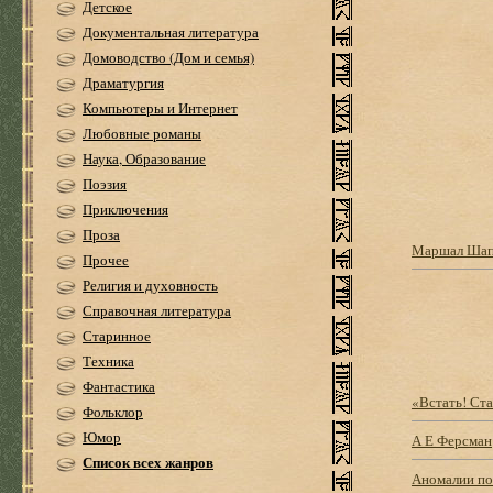
Детское
Документальная литература
Домоводство (Дом и семья)
Драматургия
Компьютеры и Интернет
Любовные романы
Наука, Образование
Поэзия
Приключения
Проза
Маршал Шапо
Прочее
Религия и духовность
Справочная литература
Старинное
Техника
Фантастика
«Встать! Ст
Фольклор
Юмор
А Е Ферсман
Список всех жанров
Аномалии по