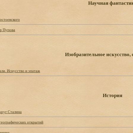
Научная фантасти
остоевского
р Пупова
Изобразительное искусство,
ли. Искусство и эпатаж
История
круг Сталина
 географических открытий
енина