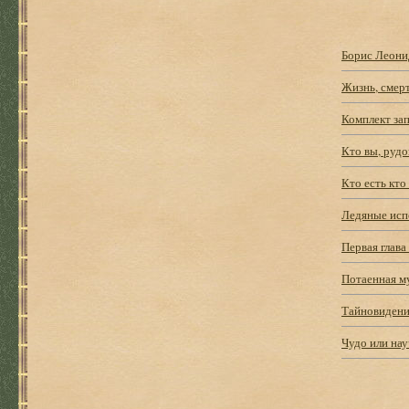
Борис Леони
Жизнь, смер
Комплект зап
Кто вы, руд
Кто есть кто
Ледяные ис
Первая глава
Потаенная м
Тайновидени
Чудо или нау