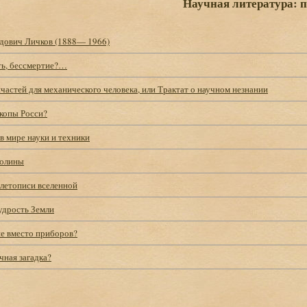
Научная литература: 
дович Личков (1888— 1966)
ть, бессмертие?…
частей для механического человека, или Трактат о научном незнании
окопы Росси?
 в мире науки и техники
полины
 летописи вселенной
удрость Земли
е вместо приборов?
чная загадка?