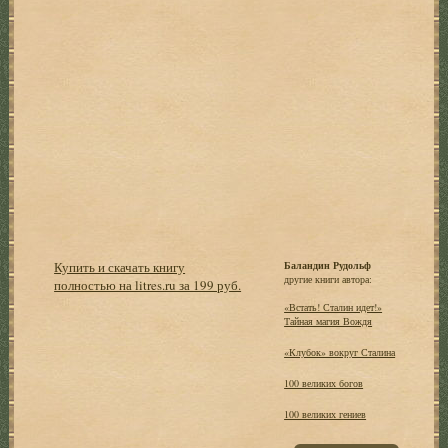
Купить и скачать книгу
Баландин Рудольф
другие книги автора:
полностью на litres.ru за 199 руб.
«Встать! Сталин идет!»
Тайная магия Вождя
«Клубок» вокруг Сталина
100 великих богов
100 великих гениев