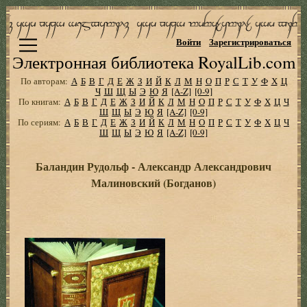
Войти
Зарегистрироваться
Электронная библиотека RoyalLib.com
По авторам:
А
Б
В
Г
Д
Е
Ж
З
И
Й
К
Л
М
Н
О
П
Р
С
Т
У
Ф
Х
Ц
Ч
Ш
Щ
Ы
Э
Ю
Я
[A-Z]
[0-9]
По книгам:
А
Б
В
Г
Д
Е
Ж
З
И
Й
К
Л
М
Н
О
П
Р
С
Т
У
Ф
Х
Ц
Ч
Ш
Щ
Ы
Э
Ю
Я
[A-Z]
[0-9]
По сериям:
А
Б
В
Г
Д
Е
Ж
З
И
Й
К
Л
М
Н
О
П
Р
С
Т
У
Ф
Х
Ц
Ч
Ш
Щ
Ы
Э
Ю
Я
[A-Z]
[0-9]
Баландин Рудольф - Александр Александрович
Малиновский (Богданов)