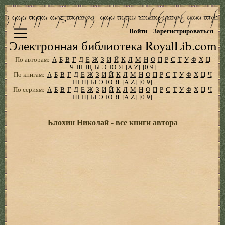
Войти
Зарегистрироваться
Электронная библиотека RoyalLib.com
По авторам:
А
Б
В
Г
Д
Е
Ж
З
И
Й
К
Л
М
Н
О
П
Р
С
Т
У
Ф
Х
Ц
Ч
Ш
Щ
Ы
Э
Ю
Я
[A-Z]
[0-9]
По книгам:
А
Б
В
Г
Д
Е
Ж
З
И
Й
К
Л
М
Н
О
П
Р
С
Т
У
Ф
Х
Ц
Ч
Ш
Щ
Ы
Э
Ю
Я
[A-Z]
[0-9]
По сериям:
А
Б
В
Г
Д
Е
Ж
З
И
Й
К
Л
М
Н
О
П
Р
С
Т
У
Ф
Х
Ц
Ч
Ш
Щ
Ы
Э
Ю
Я
[A-Z]
[0-9]
Блохин Николай - все книги автора