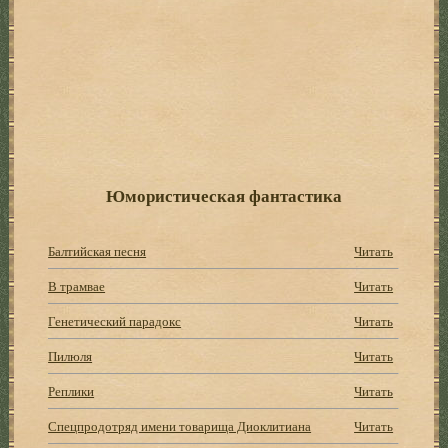
Юмористическая фантастика
Балтийская песня
Читать
В трамвае
Читать
Генетический парадокс
Читать
Пилюля
Читать
Реплики
Читать
Спецпродотряд имени товарища Диоклитиана
Читать