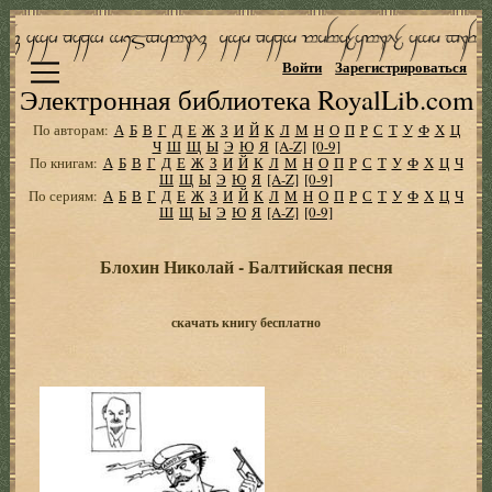
Войти
Зарегистрироваться
Электронная библиотека RoyalLib.com
По авторам:
А
Б
В
Г
Д
Е
Ж
З
И
Й
К
Л
М
Н
О
П
Р
С
Т
У
Ф
Х
Ц
Ч
Ш
Щ
Ы
Э
Ю
Я
[A-Z]
[0-9]
По книгам:
А
Б
В
Г
Д
Е
Ж
З
И
Й
К
Л
М
Н
О
П
Р
С
Т
У
Ф
Х
Ц
Ч
Ш
Щ
Ы
Э
Ю
Я
[A-Z]
[0-9]
По сериям:
А
Б
В
Г
Д
Е
Ж
З
И
Й
К
Л
М
Н
О
П
Р
С
Т
У
Ф
Х
Ц
Ч
Ш
Щ
Ы
Э
Ю
Я
[A-Z]
[0-9]
Блохин Николай - Балтийская песня
скачать книгу бесплатно