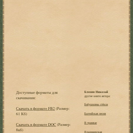
Доступные форматы для
Блохин Николай
другие книги автора:
скачивания:
Бабушкины стёкла
Скачать в формате FB2
(Размер:
61 Кб)
Балтийская песня
В трамвае
Скачать в формате DOC
(Размер:
8кб)
Владимирская