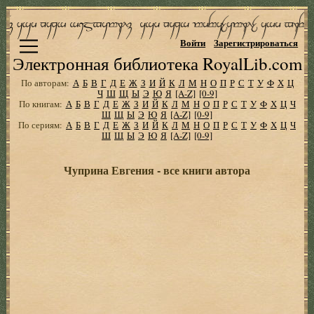
Войти
Зарегистрироваться
Электронная библиотека RoyalLib.com
По авторам:
А
Б
В
Г
Д
Е
Ж
З
И
Й
К
Л
М
Н
О
П
Р
С
Т
У
Ф
Х
Ц
Ч
Ш
Щ
Ы
Э
Ю
Я
[A-Z]
[0-9]
По книгам:
А
Б
В
Г
Д
Е
Ж
З
И
Й
К
Л
М
Н
О
П
Р
С
Т
У
Ф
Х
Ц
Ч
Ш
Щ
Ы
Э
Ю
Я
[A-Z]
[0-9]
По сериям:
А
Б
В
Г
Д
Е
Ж
З
И
Й
К
Л
М
Н
О
П
Р
С
Т
У
Ф
Х
Ц
Ч
Ш
Щ
Ы
Э
Ю
Я
[A-Z]
[0-9]
Чуприна Евгения - все книги автора