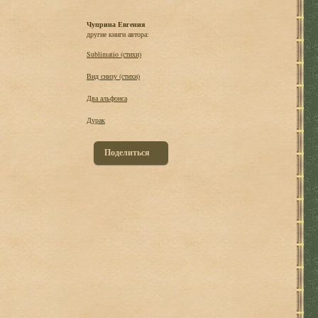
Чуприна Евгения
другие книги автора:
Sublimatio (стихи)
Вид снизу (стихи)
Два альфонса
Дурак
Поделиться