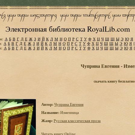
Электронная библиотека RoyalLib.com
м:
А
Б
В
Г
Д
Е
Ж
З
И
Й
К
Л
М
Н
О
П
Р
С
Т
У
Ф
Х
Ц
Ч
Ш
Щ
Ы
Э
Ю
Я
м:
А
Б
В
Г
Д
Е
Ж
З
И
Й
К
Л
М
Н
О
П
Р
С
Т
У
Ф
Х
Ц
Ч
Ш
Щ
Ы
Э
Ю
Я
м:
А
Б
В
Г
Д
Е
Ж
З
И
Й
К
Л
М
Н
О
П
Р
С
Т
У
Ф
Х
Ц
Ч
Ш
Щ
Ы
Э
Ю
Я
Чуприна Евгения - Изм
скачать книгу бесплатно
Автор:
Чуприна Евгения
Название:
Изменница
Жанр:
Русская классическая проза
Читать книгу Online