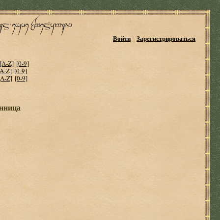
Войти
Зарегистрироваться
[A-Z]
[0-9]
[A-Z]
[0-9]
[A-Z]
[0-9]
енница