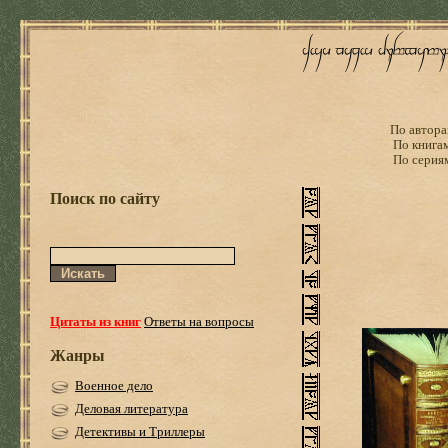
По автора
По книга
По серия
Поиск по сайту
Цитаты из книг
Ответы на вопросы
Жанры
Военное дело
Деловая литература
Детективы и Триллеры