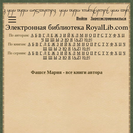
Войти
Зарегистрироваться
Электронная библиотека RoyalLib.com
По авторам:
А
Б
В
Г
Д
Е
Ж
З
И
Й
К
Л
М
Н
О
П
Р
С
Т
У
Ф
Х
Ц
Ч
Ш
Щ
Ы
Э
Ю
Я
[A-Z]
[0-9]
По книгам:
А
Б
В
Г
Д
Е
Ж
З
И
Й
К
Л
М
Н
О
П
Р
С
Т
У
Ф
Х
Ц
Ч
Ш
Щ
Ы
Э
Ю
Я
[A-Z]
[0-9]
По сериям:
А
Б
В
Г
Д
Е
Ж
З
И
Й
К
Л
М
Н
О
П
Р
С
Т
У
Ф
Х
Ц
Ч
Ш
Щ
Ы
Э
Ю
Я
[A-Z]
[0-9]
Фашсе Мария - все книги автора