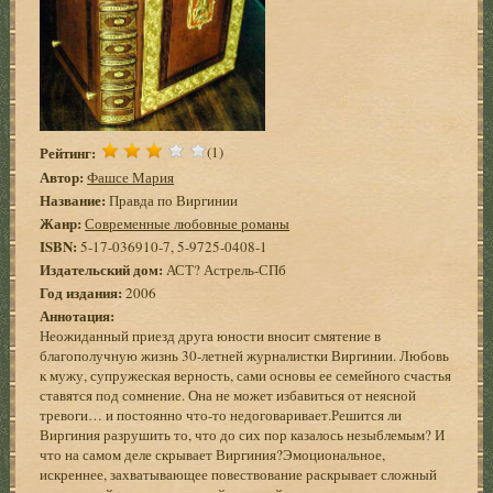
Рейтинг:
(1)
Автор:
Фашсе Мария
Название:
Правда по Виргинии
Жанр:
Современные любовные романы
ISBN:
5-17-036910-7, 5-9725-0408-1
Издательский дом:
АСТ? Астрель-СПб
Год издания:
2006
Аннотация:
Неожиданный приезд друга юности вносит смятение в
благополучную жизнь 30-летней журналистки Виргинии. Любовь
к мужу, супружеская верность, сами основы ее семейного счастья
ставятся под сомнение. Она не может избавиться от неясной
тревоги… и постоянно что-то недоговаривает.Решится ли
Виргиния разрушить то, что до сих пор казалось незыблемым? И
что на самом деле скрывает Виргиния?Эмоциональное,
искреннее, захватывающее повествование раскрывает сложный