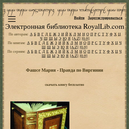
Войти
Зарегистрироваться
Электронная библиотека RoyalLib.com
По авторам:
А
Б
В
Г
Д
Е
Ж
З
И
Й
К
Л
М
Н
О
П
Р
С
Т
У
Ф
Х
Ц
Ч
Ш
Щ
Ы
Э
Ю
Я
[A-Z]
[0-9]
По книгам:
А
Б
В
Г
Д
Е
Ж
З
И
Й
К
Л
М
Н
О
П
Р
С
Т
У
Ф
Х
Ц
Ч
Ш
Щ
Ы
Э
Ю
Я
[A-Z]
[0-9]
По сериям:
А
Б
В
Г
Д
Е
Ж
З
И
Й
К
Л
М
Н
О
П
Р
С
Т
У
Ф
Х
Ц
Ч
Ш
Щ
Ы
Э
Ю
Я
[A-Z]
[0-9]
Фашсе Мария - Правда по Виргинии
скачать книгу бесплатно