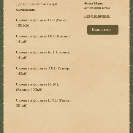
Доступные форматы для
Фашсе Мария
другие книги автора:
скачивания:
Правда по Виргинии
Скачать в формате FB2
(Размер:
180 Кб)
Поделиться
Скачать в формате DOC
(Размер:
141кб)
Скачать в формате RTF
(Размер:
141кб)
Скачать в формате TXT
(Размер:
148кб)
Скачать в формате HTML
(Размер: 152кб)
Скачать в формате EPUB
(Размер:
201кб)