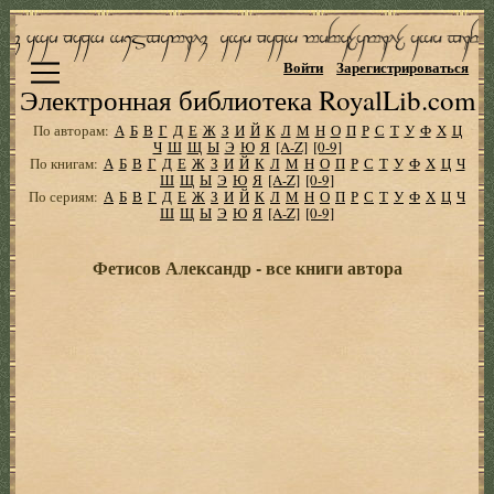
Войти
Зарегистрироваться
Электронная библиотека RoyalLib.com
По авторам:
А
Б
В
Г
Д
Е
Ж
З
И
Й
К
Л
М
Н
О
П
Р
С
Т
У
Ф
Х
Ц
Ч
Ш
Щ
Ы
Э
Ю
Я
[A-Z]
[0-9]
По книгам:
А
Б
В
Г
Д
Е
Ж
З
И
Й
К
Л
М
Н
О
П
Р
С
Т
У
Ф
Х
Ц
Ч
Ш
Щ
Ы
Э
Ю
Я
[A-Z]
[0-9]
По сериям:
А
Б
В
Г
Д
Е
Ж
З
И
Й
К
Л
М
Н
О
П
Р
С
Т
У
Ф
Х
Ц
Ч
Ш
Щ
Ы
Э
Ю
Я
[A-Z]
[0-9]
Фетисов Александр - все книги автора