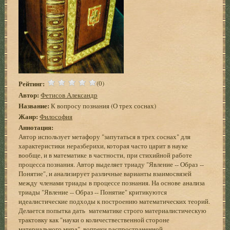
Рейтинг:
(0)
Автор:
Фетисов Александр
Название:
К вопросу познания (О трех соснах)
Жанр:
Философия
Аннотация:
Автор использует метафору "запутаться в трех соснах" для
характеристики неразберихи, которая часто царит в науке
вообще, и в математике в частности, при стихийной работе
процесса познания. Автор выделяет триаду "Явление -- Образ --
Понятие", и анализирует различные варианты взаимосвязей
между членами триады в процессе познания. На основе анализа
триады "Явление -- Образ -- Понятие" критикуются
идеалистические подходы к построению математических теорий.
Делается попытка дать математике строго материалистическую
трактовку как "науки о количествественной стороне
материального мира", вопреки распространенной