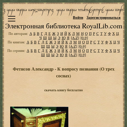
Войти
Зарегистрироваться
Электронная библиотека RoyalLib.com
По авторам:
А
Б
В
Г
Д
Е
Ж
З
И
Й
К
Л
М
Н
О
П
Р
С
Т
У
Ф
Х
Ц
Ч
Ш
Щ
Ы
Э
Ю
Я
[A-Z]
[0-9]
По книгам:
А
Б
В
Г
Д
Е
Ж
З
И
Й
К
Л
М
Н
О
П
Р
С
Т
У
Ф
Х
Ц
Ч
Ш
Щ
Ы
Э
Ю
Я
[A-Z]
[0-9]
По сериям:
А
Б
В
Г
Д
Е
Ж
З
И
Й
К
Л
М
Н
О
П
Р
С
Т
У
Ф
Х
Ц
Ч
Ш
Щ
Ы
Э
Ю
Я
[A-Z]
[0-9]
Фетисов Александр - К вопросу познания (О трех
соснах)
скачать книгу бесплатно