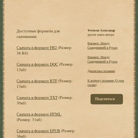
Доступные форматы для
Фетисов Александр
другие книги автора:
скачивания:
Викинги. Между
Скачать в формате FB2
(Размер:
Скандинавией и Русью
36 Кб)
Викинги. Между
Скандинавией и Русью
Скачать в формате DOC
(Размер:
13кб)
Диалектика познания
Скачать в формате RTF
(Размер:
К вопросу познания (О трех
соснах)
13кб)
Скачать в формате TXT
(Размер:
Поделиться
30кб)
Скачать в формате HTML
(Размер: 31кб)
Скачать в формате EPUB
(Размер:
36кб)