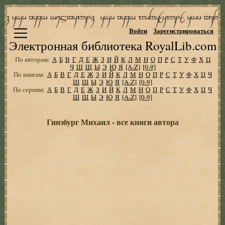
Войти
Зарегистрироваться
Электронная библиотека RoyalLib.com
По авторам:
А
Б
В
Г
Д
Е
Ж
З
И
Й
К
Л
М
Н
О
П
Р
С
Т
У
Ф
Х
Ц
Ч
Ш
Щ
Ы
Э
Ю
Я
[A-Z]
[0-9]
По книгам:
А
Б
В
Г
Д
Е
Ж
З
И
Й
К
Л
М
Н
О
П
Р
С
Т
У
Ф
Х
Ц
Ч
Ш
Щ
Ы
Э
Ю
Я
[A-Z]
[0-9]
По сериям:
А
Б
В
Г
Д
Е
Ж
З
И
Й
К
Л
М
Н
О
П
Р
С
Т
У
Ф
Х
Ц
Ч
Ш
Щ
Ы
Э
Ю
Я
[A-Z]
[0-9]
Гинзбург Михаил - все книги автора