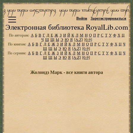
Войти
Зарегистрироваться
Электронная библиотека RoyalLib.com
По авторам:
А
Б
В
Г
Д
Е
Ж
З
И
Й
К
Л
М
Н
О
П
Р
С
Т
У
Ф
Х
Ц
Ч
Ш
Щ
Ы
Э
Ю
Я
[A-Z]
[0-9]
По книгам:
А
Б
В
Г
Д
Е
Ж
З
И
Й
К
Л
М
Н
О
П
Р
С
Т
У
Ф
Х
Ц
Ч
Ш
Щ
Ы
Э
Ю
Я
[A-Z]
[0-9]
По сериям:
А
Б
В
Г
Д
Е
Ж
З
И
Й
К
Л
М
Н
О
П
Р
С
Т
У
Ф
Х
Ц
Ч
Ш
Щ
Ы
Э
Ю
Я
[A-Z]
[0-9]
Жолондз Марк - все книги автора