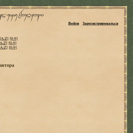
Войти
Зарегистрироваться
[A-Z]
[0-9]
[A-Z]
[0-9]
[A-Z]
[0-9]
 автора