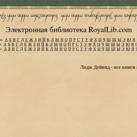
Электронная библиотека RoyalLib.com
м:
А
Б
В
Г
Д
Е
Ж
З
И
Й
К
Л
М
Н
О
П
Р
С
Т
У
Ф
Х
Ц
Ч
Ш
Щ
Ы
Э
Ю
Я
м:
А
Б
В
Г
Д
Е
Ж
З
И
Й
К
Л
М
Н
О
П
Р
С
Т
У
Ф
Х
Ц
Ч
Ш
Щ
Ы
Э
Ю
Я
м:
А
Б
В
Г
Д
Е
Ж
З
И
Й
К
Л
М
Н
О
П
Р
С
Т
У
Ф
Х
Ц
Ч
Ш
Щ
Ы
Э
Ю
Я
Лодж Дейвид - все книги