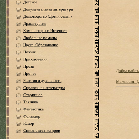
Детское
Документальная литература
Домоводство (Дом и семья)
Драматургия
Компьютеры и Интернет
Любовные романы
Наука, Образование
Поэзия
Приключения
Проза
Добра работ
Прочее
Религия и духовность
Малък свят 
Справочная литература
Старинное
Техника
Фантастика
Фольклор
Юмор
Список всех жанров