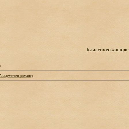
Классическая про
а
(Академичен романс)