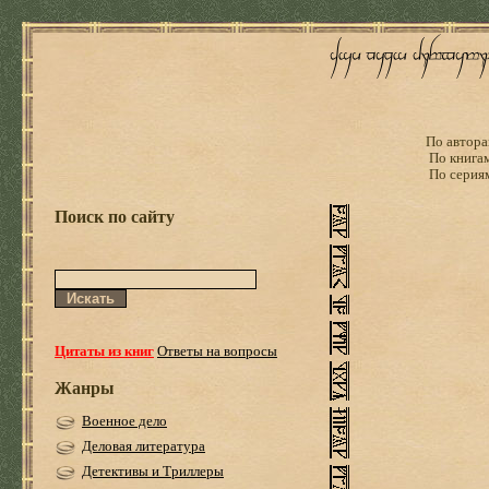
По автора
По книга
По серия
Поиск по сайту
Цитаты из книг
Ответы на вопросы
Жанры
Военное дело
Деловая литература
Детективы и Триллеры