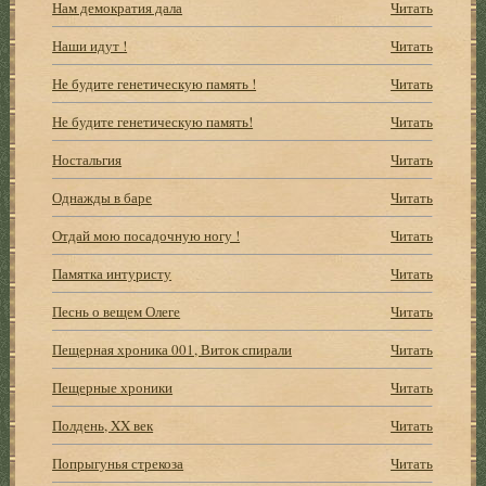
Нам демократия дала
Читать
Наши идут !
Читать
Не будите генетическую память !
Читать
Не будите генетическую память!
Читать
Ностальгия
Читать
Однажды в баре
Читать
Отдай мою посадочную ногу !
Читать
Памятка интуристу
Читать
Песнь о вещем Олеге
Читать
Пещерная хроника 001, Виток спирали
Читать
Пещерные хроники
Читать
Полдень, XX век
Читать
Попрыгунья стрекоза
Читать