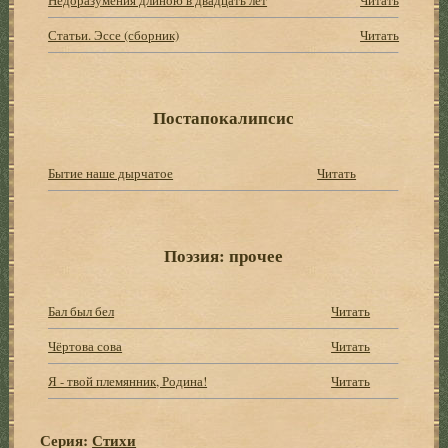
Статьи. Эссе (сборник)
Читать
Постапокалипсис
Бытие наше дырчатое
Читать
Поэзия: прочее
Бал был бел
Читать
Чёртова сова
Читать
Я - твой племянник, Родина!
Читать
Серия:
Стихи