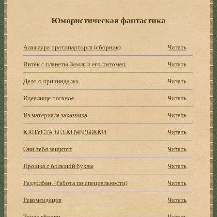
Юмористическая фантастика
Алая аура протопарторга (сборник)
Читать
Витёк с планеты Земля и его питомец
Читать
Дело о причиндалах
Читать
Идеалище поганое
Читать
Из материала заказчика
Читать
КАПУСТА БЕЗ КОЧЕРЫЖКИ
Читать
Они тебя защитят
Читать
Прошка с большой буквы
Читать
Раздолбаи. (Работа по специальности)
Читать
Рекомендация
Читать
Точка сборки
Читать