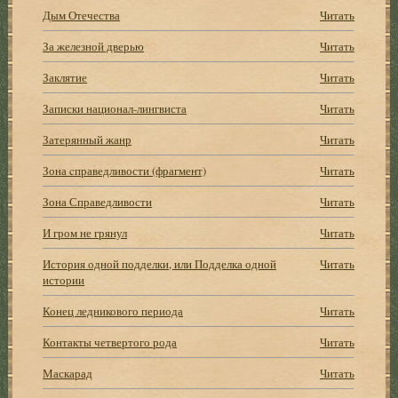
Дым Отечества
Читать
За железной дверью
Читать
Заклятие
Читать
Записки национал-лингвиста
Читать
Затерянный жанр
Читать
Зона cправедливости (фрагмент)
Читать
Зона Справедливости
Читать
И гром не грянул
Читать
История одной подделки, или Подделка одной
Читать
истории
Конец ледникового периода
Читать
Контакты четвертого рода
Читать
Маскарад
Читать