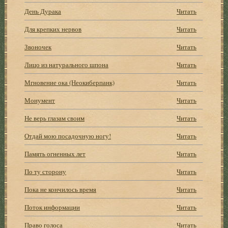
День Дурака
Читать
Для крепких нервов
Читать
Звоночек
Читать
Лицо из натурального шпона
Читать
Мгновение ока (Неокиберпанк)
Читать
Монумент
Читать
Не верь глазам своим
Читать
Отдай мою посадочную ногу!
Читать
Память огненных лет
Читать
По ту сторону
Читать
Пока не кончилось время
Читать
Поток информации
Читать
Право голоса
Читать