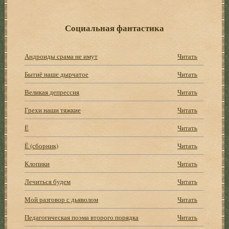
Социальная фантастика
Андроиды срама не имут
Читать
Бытиё наше дырчатое
Читать
Великая депрессия
Читать
Грехи наши тяжкие
Читать
Ё
Читать
Ё (сборник)
Читать
Клопики
Читать
Лечиться будем
Читать
Мой разговор с дьяволом
Читать
Педагогическая поэма второго порядка
Читать