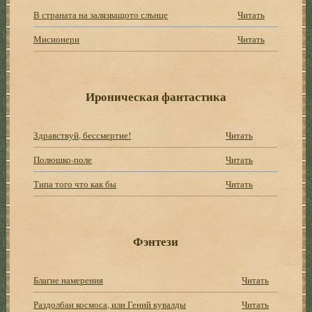
В страната на залязващото слънце
Читать
Мисионери
Читать
Ироническая фантастика
Здравствуй, бессмертие!
Читать
Полюшко-поле
Читать
Типа того что как бы
Читать
Фэнтези
Благие намерения
Читать
Раздолбаи космоса, или Гений кувалды
Читать