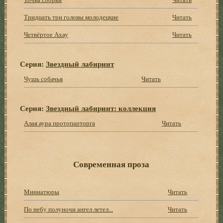
Тридцать три головы молодецкие
Читать
Четвёртое Ахау
Читать
Серия:
Звездный лабиринт
Чушь собачья
Читать
Серия:
Звездный лабиринт: коллекция
Алая аура протопарторга
Читать
Современная проза
Миниатюры
Читать
По небу полуночи ангел летел...
Читать