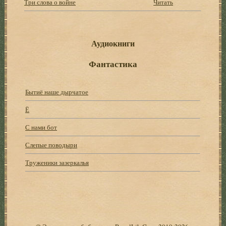
Три слова о войне
Читать
Аудиокниги
Фантастика
Бытиё наше дырчатое
Ё
С нами бот
Слепые поводыри
Труженики зазеркалья