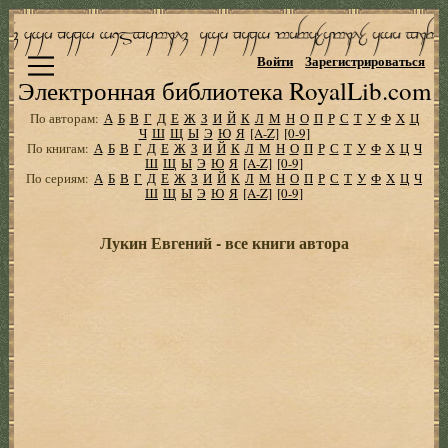
Войти
Зарегистрироваться
Электронная библиотека RoyalLib.com
По авторам:
А
Б
В
Г
Д
Е
Ж
З
И
Й
К
Л
М
Н
О
П
Р
С
Т
У
Ф
Х
Ц
Ч
Ш
Щ
Ы
Э
Ю
Я
[A-Z]
[0-9]
По книгам:
А
Б
В
Г
Д
Е
Ж
З
И
Й
К
Л
М
Н
О
П
Р
С
Т
У
Ф
Х
Ц
Ч
Ш
Щ
Ы
Э
Ю
Я
[A-Z]
[0-9]
По сериям:
А
Б
В
Г
Д
Е
Ж
З
И
Й
К
Л
М
Н
О
П
Р
С
Т
У
Ф
Х
Ц
Ч
Ш
Щ
Ы
Э
Ю
Я
[A-Z]
[0-9]
Лукин Евгений - все книги автора