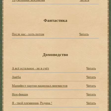
Фантастика
После нас - хоть потом
Читать
Домоводство
А всё остальное - не в счёт
Читать
Амёба
Читать
Манифест партии национал-лингвистов
Читать
Нон-фикшн
Читать
Я - твой племянник, Родина !
Читать