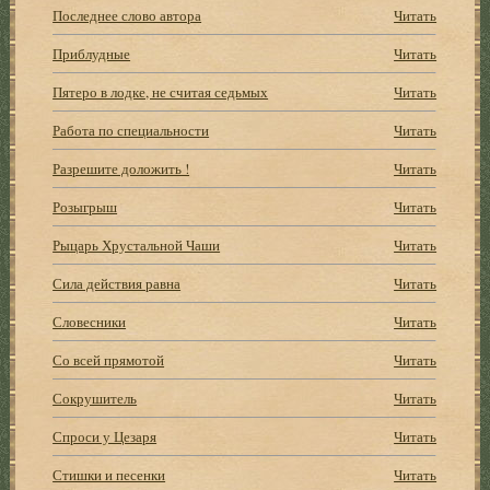
Последнее слово автора
Читать
Приблудные
Читать
Пятеро в лодке, не считая седьмых
Читать
Работа по специальности
Читать
Разрешите доложить !
Читать
Розыгрыш
Читать
Рыцарь Хрустальной Чаши
Читать
Сила действия равна
Читать
Словесники
Читать
Со всей прямотой
Читать
Сокрушитель
Читать
Спроси у Цезаря
Читать
Стишки и песенки
Читать