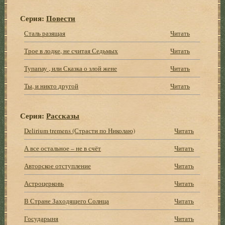
Серия:
Повести
Сталь разящая
Читать
Трое в лодке, не считая Седьмых
Читать
Тупапау , или Сказка о злой жене
Читать
Ты, и никто другой
Читать
Серия:
Рассказы
Delirium tremens (Страсти по Николаю)
Читать
А все остальное – не в счёт
Читать
Авторское отступление
Читать
Астроцерковь
Читать
В Стране Заходящего Солнца
Читать
Государыня
Читать