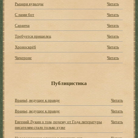
Рыцари кувалды
Читать
С нами бот
Читать
Саранча
Читать
Требуется пришелец
Читать
Хроноскрёб
Читать
Чичероне
Читать
Публицистика
Враньё, ведущее к правде
Читать
Вранье, ведущее к правде
Читать
Евгений Лукин о том, почему от Года литературы
Читать
писателям стало только хуже
Недоразумения длиною в двадцать лет
Читать