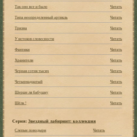
Так оно все и было
Читать
Типа неопределенный артикль
Читать
Тризна
Читать
У истоков словесности
Читать
Фантики
Читать
Хранители
Читать
Черная сотня тысяч
Читать
Четырнадцатый
Читать
Шерше ля бабушку
Читать
Щёлк !
Читать
Серия:
Звездный лабиринт: коллекция
Слепые поводыри
Читать