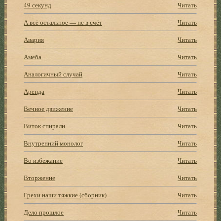
49 секунд
Читать
А всё остальное — не в счёт
Читать
Авария
Читать
Амеба
Читать
Аналогичный случай
Читать
Аренда
Читать
Вечное движение
Читать
Виток спирали
Читать
Внутренний монолог
Читать
Во избежание
Читать
Вторжение
Читать
Грехи наши тяжкие (сборник)
Читать
Дело прошлое
Читать