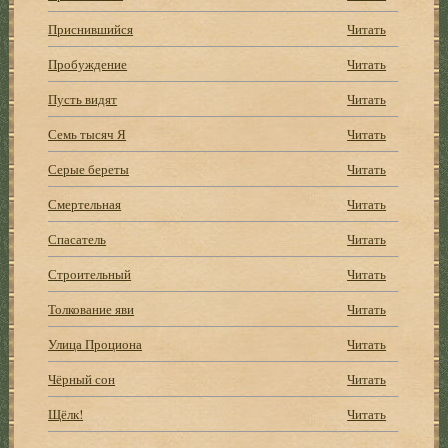
Приснившийся
Читать
Пробуждение
Читать
Пусть видят
Читать
Семь тысяч Я
Читать
Серые береты
Читать
Смертельная
Читать
Спасатель
Читать
Строительный
Читать
Толкование яви
Читать
Улица Проциона
Читать
Чёрный сон
Читать
Щёлк!
Читать