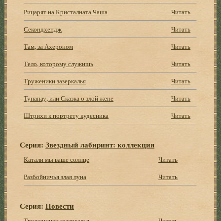
Рицарят на Кристалната Чаша
Читать
Секондхендж
Читать
Там, за Ахероном
Читать
Тело, которому служишь
Читать
Труженики зазеркалья
Читать
Тупапау, или Сказка о злой жене
Читать
Штрихи к портрету кудесника
Читать
Серия:
Звездный лабиринт: коллекция
Катали мы ваше солнце
Читать
Разбойничья злая луна
Читать
Серия:
Повести
Труженники зазеркалья
Читать