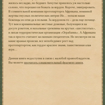
жилось несладко, но бедняге Анчутке пришлось уж настолько
солоно, что порешил он бежать за кордон. Короче, эмигрировать.
В сомнительной компании протопарторга Африкана, невинной
жертвы гнусных политических интриг.Но… попали наши
беженцы из огня да в полымя. За кордоном-то – дела еще почище.
Тут вам и криминальные местные домовые, балующиеся на
досуге рэкетом, и нахальные гремлины на крутых «шестисотых»,
и лихая террористическая организация «Ограбанкъ». А Африкана
так и просто считают засланным спецагентом. Но несмотря ни на
какие вражьи происки, все непобедимее реет над
протопарторгом, как гордое красное знамя, таинственная алая
аура…
Данная книга недоступна в связи с жалобой правообладателя.
Вы можете
прочитать ознакомительный фрагмент книги
.