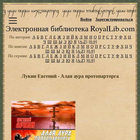
Войти
Зарегистрироваться
Электронная библиотека RoyalLib.com
По авторам:
А
Б
В
Г
Д
Е
Ж
З
И
Й
К
Л
М
Н
О
П
Р
С
Т
У
Ф
Х
Ц
Ч
Ш
Щ
Ы
Э
Ю
Я
[A-Z]
[0-9]
По книгам:
А
Б
В
Г
Д
Е
Ж
З
И
Й
К
Л
М
Н
О
П
Р
С
Т
У
Ф
Х
Ц
Ч
Ш
Щ
Ы
Э
Ю
Я
[A-Z]
[0-9]
По сериям:
А
Б
В
Г
Д
Е
Ж
З
И
Й
К
Л
М
Н
О
П
Р
С
Т
У
Ф
Х
Ц
Ч
Ш
Щ
Ы
Э
Ю
Я
[A-Z]
[0-9]
Лукин Евгений - Алая аура протопарторга