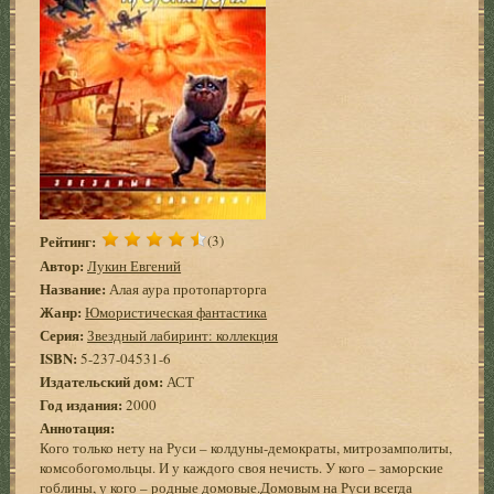
Рейтинг:
(3)
Автор:
Лукин Евгений
Название:
Алая аура протопарторга
Жанр:
Юмористическая фантастика
Серия:
Звездный лабиринт: коллекция
ISBN:
5-237-04531-6
Издательский дом:
АСТ
Год издания:
2000
Аннотация:
Кого только нету на Руси – колдуны-демократы, митрозамполиты,
комсобогомольцы. И у каждого своя нечисть. У кого – заморские
гоблины, у кого – родные домовые.Домовым на Руси всегда