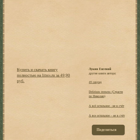
Купить и скачать книгу
Лукин Евгений
другие книги автора:
полностью на litres.ru за 49,90
руб.
49 секунд
Delirium tremens (Страсти
по Николаю)
А всё остальное - не в счёт
А все остальное – не в счёт
Поделиться