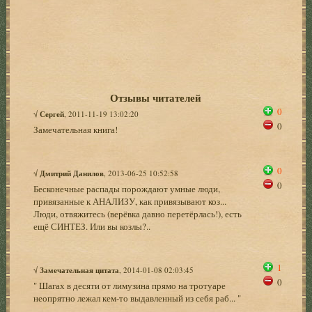
Отзывы читателей
0
√
Сергей
, 2011-11-19 13:02:20
0
Замечательная книга!
0
√
Дмитрий Данилов
, 2013-06-25 10:52:58
0
Бесконечные распады порождают умные люди,
привязанные к АНАЛИЗУ, как привязывают коз...
Люди, отвяжитесь (верёвка давно перетёрлась!), есть
ещё СИНТЕЗ. Или вы козлы?..
1
√
Замечательная цитата
, 2014-01-08 02:03:45
0
" Шагах в десяти от лимузина прямо на тротуаре
неопрятно лежал кем-то выдавленный из себя раб... "