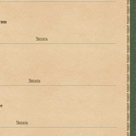
тив
Читать
Читать
е
Читать