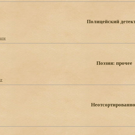
Полицейский детек
ноте
Поэзия: прочее
кт
Неотсортированно