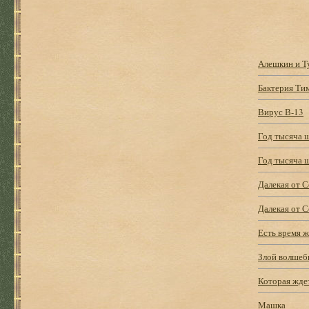
Алешкин и Т
Бактерия Ти
Вирус В-13
Год тысяча 
Год тысяча 
Далекая от 
Далекая от С
Есть время 
Злой волшеб
Которая жде
Машка