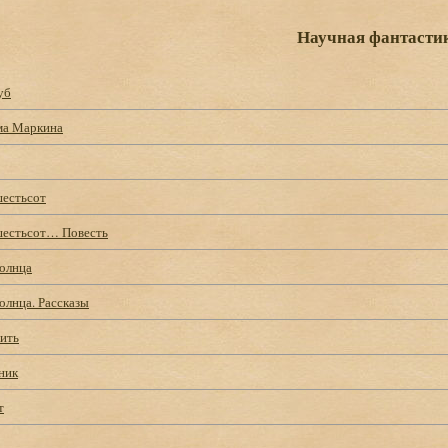
Научная фантасти
уб
ма Маркина
шестьсот
шестьсот… Повесть
Солнца
олнца. Рассказы
жить
ник
т