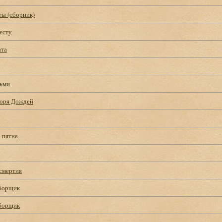
ы (сборник)
есту
ата
ьми
оря Дождей
 пятна
смертия
боpщик
борщик