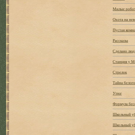
Милые робот
Охота на нев
Пустая комн
Рассказы
Сделано люд
Станция у М
Стрелок
Тайна белого
Утюг
Формула бес
Школьный у
Школьный у