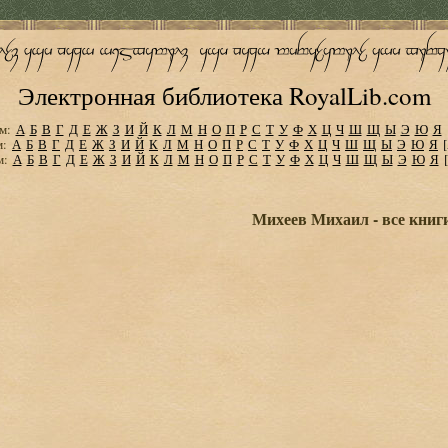
Электронная библиотека RoyalLib.com
м:
А
Б
В
Г
Д
Е
Ж
З
И
Й
К
Л
М
Н
О
П
Р
С
Т
У
Ф
Х
Ц
Ч
Ш
Щ
Ы
Э
Ю
Я
м:
А
Б
В
Г
Д
Е
Ж
З
И
Й
К
Л
М
Н
О
П
Р
С
Т
У
Ф
Х
Ц
Ч
Ш
Щ
Ы
Э
Ю
Я
м:
А
Б
В
Г
Д
Е
Ж
З
И
Й
К
Л
М
Н
О
П
Р
С
Т
У
Ф
Х
Ц
Ч
Ш
Щ
Ы
Э
Ю
Я
Михеев Михаил - все книг