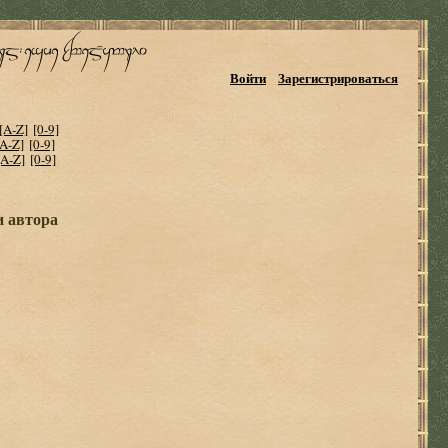
Войти
Зарегистрироваться
[A-Z]
[0-9]
[A-Z]
[0-9]
[A-Z]
[0-9]
и автора