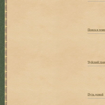
Поиск в тем
Чуйский тра
Путь домой