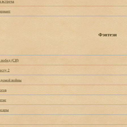
 встреча
ариант
Фэнтези
 побед (СИ)
есту 2
едомой войны
огов
ятие
рсары