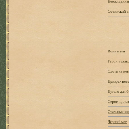
Неожиданная
Сочинский в
Воин и маг
Герои чужих
Охота на нев
Призрак нев
Пугало для б
Серое прокл
Стальные ко
Чёрный маг