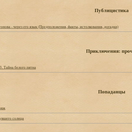
Публицистика
онова - через его язык (Предположения, факты, истолкования, догадки)
Приключения: про
. Тайна белого пятна
Попаданцы
ояж
увшего солнца