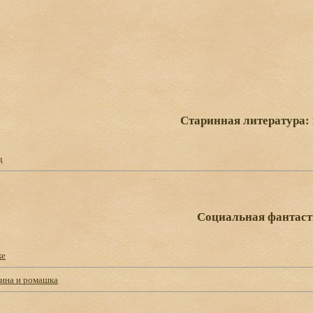
Старинная литература:
д
Социальная фантас
ке
ина и ромашка