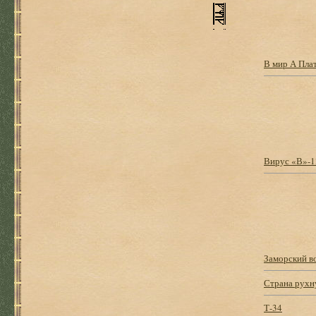
В мир А Плат
Вирус «В»-13
Заморский в
Страна рухн
Т-34