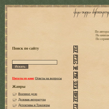
По автора
По книга
По серия
Поиск по сайту
Цитаты из книг
Ответы на вопросы
Жанры
Военное дело
Деловая литература
Детективы и Триллеры