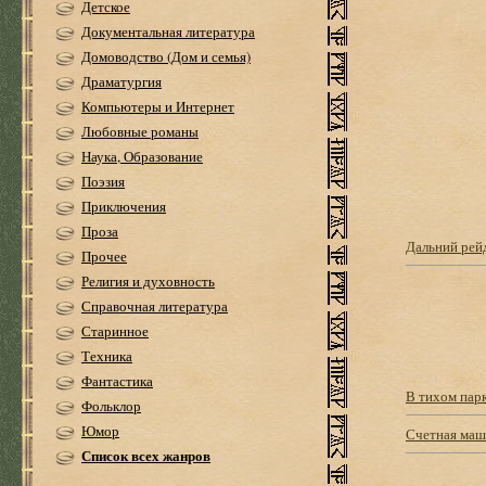
Детское
Документальная литература
Домоводство (Дом и семья)
Драматургия
Компьютеры и Интернет
Любовные романы
Наука, Образование
Поэзия
Приключения
Проза
Дальний рей
Прочее
Религия и духовность
Справочная литература
Старинное
Техника
Фантастика
В тихом пар
Фольклор
Юмор
Счетная маш
Список всех жанров