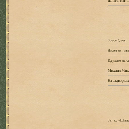
Шпага, магия
Space Quest
Дилетант га
Идущие на с
Михаил Михе
На задворка
Запах «Шип