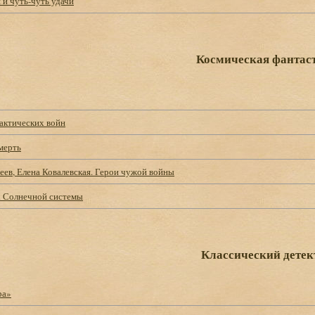
 и чуть-чуть удачи
Космическая фантас
лактических войн
мерть
ев, Елена Ковалевская. Герои чужой войны
х Солнечной системы
Классический детек
ра»