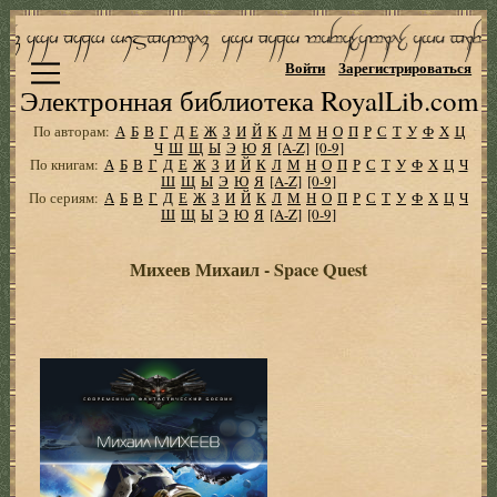
Войти
Зарегистрироваться
Электронная библиотека RoyalLib.com
По авторам:
А
Б
В
Г
Д
Е
Ж
З
И
Й
К
Л
М
Н
О
П
Р
С
Т
У
Ф
Х
Ц
Ч
Ш
Щ
Ы
Э
Ю
Я
[A-Z]
[0-9]
По книгам:
А
Б
В
Г
Д
Е
Ж
З
И
Й
К
Л
М
Н
О
П
Р
С
Т
У
Ф
Х
Ц
Ч
Ш
Щ
Ы
Э
Ю
Я
[A-Z]
[0-9]
По сериям:
А
Б
В
Г
Д
Е
Ж
З
И
Й
К
Л
М
Н
О
П
Р
С
Т
У
Ф
Х
Ц
Ч
Ш
Щ
Ы
Э
Ю
Я
[A-Z]
[0-9]
Михеев Михаил - Space Quest