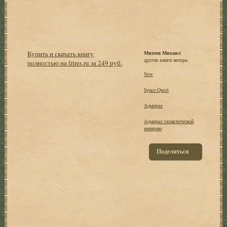
Купить и скачать книгу
Михеев Михаил
другие книги автора:
полностью на litres.ru за 249 руб.
New
Space Quest
Адмирал
Адмирал галактической
империи
Поделиться