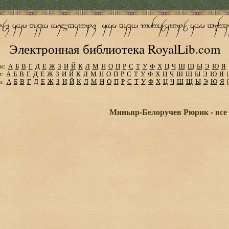
Электронная библиотека RoyalLib.com
м:
А
Б
В
Г
Д
Е
Ж
З
И
Й
К
Л
М
Н
О
П
Р
С
Т
У
Ф
Х
Ц
Ч
Ш
Щ
Ы
Э
Ю
Я
м:
А
Б
В
Г
Д
Е
Ж
З
И
Й
К
Л
М
Н
О
П
Р
С
Т
У
Ф
Х
Ц
Ч
Ш
Щ
Ы
Э
Ю
Я
м:
А
Б
В
Г
Д
Е
Ж
З
И
Й
К
Л
М
Н
О
П
Р
С
Т
У
Ф
Х
Ц
Ч
Ш
Щ
Ы
Э
Ю
Я
Миньяр-Белоручев Рюрик - все 