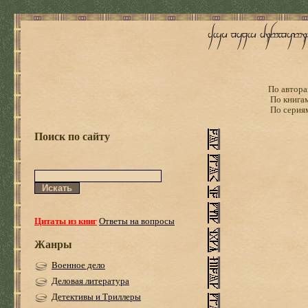
По автора
По книга
По серия
Поиск по сайту
Цитаты из книг
Ответы на вопросы
Жанры
Военное дело
Деловая литература
Детективы и Триллеры