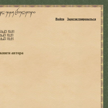
Войти
Зарегистрироваться
[A-Z]
[0-9]
[A-Z]
[0-9]
[A-Z]
[0-9]
книги автора