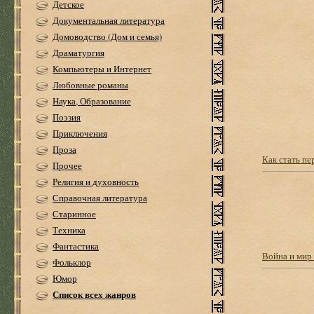
Детское
Документальная литература
Домоводство (Дом и семья)
Драматургия
Компьютеры и Интернет
Любовные романы
Наука, Образование
Поэзия
Приключения
Проза
Как стать п
Прочее
Религия и духовность
Справочная литература
Старинное
Техника
Фантастика
Война и мир 
Фольклор
Юмор
Список всех жанров