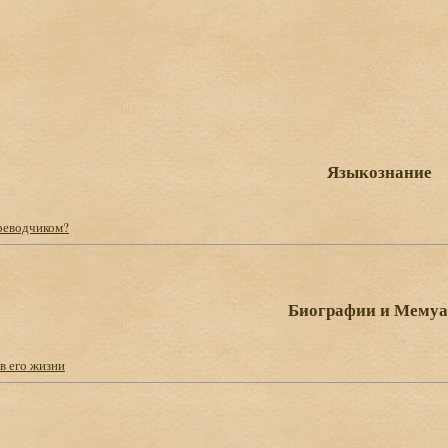
Языкознание
ереводчиком?
Биографии и Мему
в его жизни