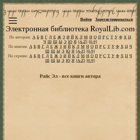
Войти
Зарегистрироваться
Электронная библиотека RoyalLib.com
По авторам:
А
Б
В
Г
Д
Е
Ж
З
И
Й
К
Л
М
Н
О
П
Р
С
Т
У
Ф
Х
Ц
Ч
Ш
Щ
Ы
Э
Ю
Я
[A-Z]
[0-9]
По книгам:
А
Б
В
Г
Д
Е
Ж
З
И
Й
К
Л
М
Н
О
П
Р
С
Т
У
Ф
Х
Ц
Ч
Ш
Щ
Ы
Э
Ю
Я
[A-Z]
[0-9]
По сериям:
А
Б
В
Г
Д
Е
Ж
З
И
Й
К
Л
М
Н
О
П
Р
С
Т
У
Ф
Х
Ц
Ч
Ш
Щ
Ы
Э
Ю
Я
[A-Z]
[0-9]
Райс Эл - все книги автора