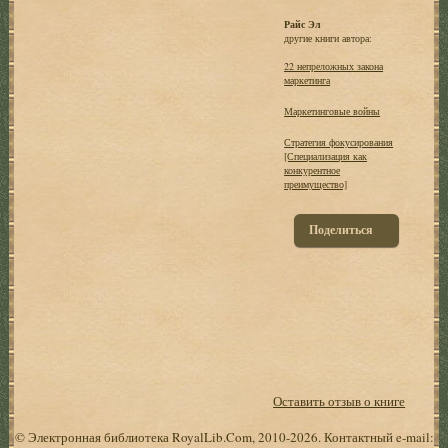
Райс Эл
другие книги автора:
22 непреложных закона
маркетинга
Маркетинговые войны
Стратегия фокусирования
[Специализация как
конкурентное
преимущество]
Поделиться
Оставить отзыв о книге
© Электронная библиотека RoyalLib.Com, 2010-2026. Контактный e-mail: