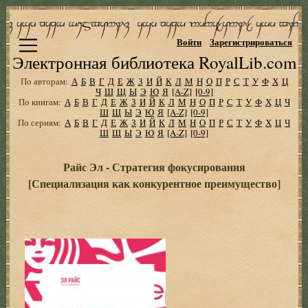
Войти
Зарегистрироваться
Электронная библиотека RoyalLib.com
По авторам:
А
Б
В
Г
Д
Е
Ж
З
И
Й
К
Л
М
Н
О
П
Р
С
Т
У
Ф
Х
Ц
Ч
Ш
Щ
Ы
Э
Ю
Я
[A-Z]
[0-9]
По книгам:
А
Б
В
Г
Д
Е
Ж
З
И
Й
К
Л
М
Н
О
П
Р
С
Т
У
Ф
Х
Ц
Ч
Ш
Щ
Ы
Э
Ю
Я
[A-Z]
[0-9]
По сериям:
А
Б
В
Г
Д
Е
Ж
З
И
Й
К
Л
М
Н
О
П
Р
С
Т
У
Ф
Х
Ц
Ч
Ш
Щ
Ы
Э
Ю
Я
[A-Z]
[0-9]
Райс Эл - Стратегия фокусирования
[Специализация как конкурентное преимущество]