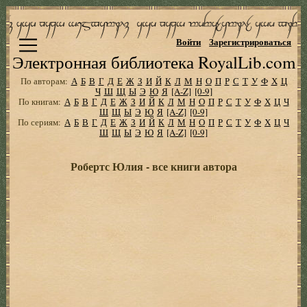
Войти
Зарегистрироваться
Электронная библиотека RoyalLib.com
По авторам:
А
Б
В
Г
Д
Е
Ж
З
И
Й
К
Л
М
Н
О
П
Р
С
Т
У
Ф
Х
Ц
Ч
Ш
Щ
Ы
Э
Ю
Я
[A-Z]
[0-9]
По книгам:
А
Б
В
Г
Д
Е
Ж
З
И
Й
К
Л
М
Н
О
П
Р
С
Т
У
Ф
Х
Ц
Ч
Ш
Щ
Ы
Э
Ю
Я
[A-Z]
[0-9]
По сериям:
А
Б
В
Г
Д
Е
Ж
З
И
Й
К
Л
М
Н
О
П
Р
С
Т
У
Ф
Х
Ц
Ч
Ш
Щ
Ы
Э
Ю
Я
[A-Z]
[0-9]
Робертс Юлия - все книги автора