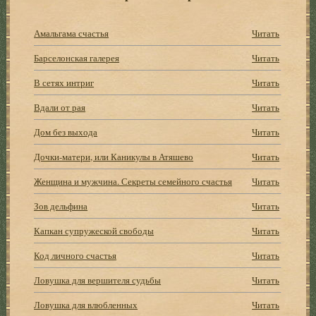
Амальгама счастья
Читать
Барселонская галерея
Читать
В сетях интриг
Читать
Вдали от рая
Читать
Дом без выхода
Читать
Дочки-матери, или Каникулы в Атяшево
Читать
Женщина и мужчина. Секреты семейного счастья
Читать
Зов дельфина
Читать
Капкан супружеской свободы
Читать
Код личного счастья
Читать
Ловушка для вершителя судьбы
Читать
Ловушка для влюбленных
Читать