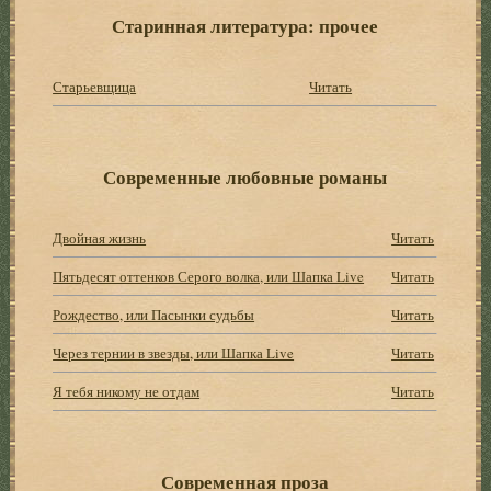
Старинная литература: прочее
Старьевщица
Читать
Современные любовные романы
Двойная жизнь
Читать
Пятьдесят оттенков Серого волка, или Шапка Live
Читать
Рождество, или Пасынки судьбы
Читать
Через тернии в звезды, или Шапка Live
Читать
Я тебя никому не отдам
Читать
Современная проза