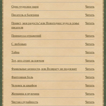
Одно чудесное пари
Читать
Писатель и балерина
Читать
Привет, моя радость! или Новогоднее чудо в семье
Читать
писателя
Принцесса отражений
Читать
С любовью
Читать
Тайна
Читать
Тот, кто стоит за плечом
Читать
Фамильные ценности, или Возврату не подлежит
Читать
Фантомная боль
Читать
Человек за шкафом
Читать
Женщина и мужчина
Читать
Чистая случайность
Читать