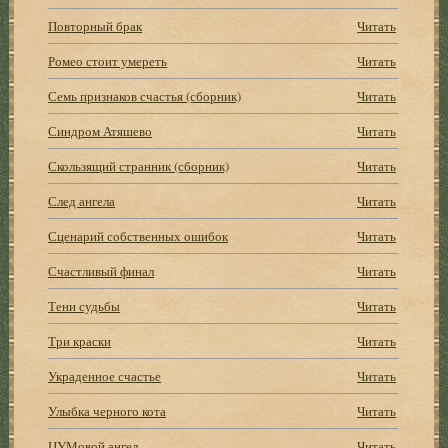
Повторный брак
Читать
Ромео стоит умереть
Читать
Семь признаков счастья (сборник)
Читать
Синдром Атяшево
Читать
Скользящий странник (сборник)
Читать
След ангела
Читать
Сценарий собственных ошибок
Читать
Счастливый финал
Читать
Тени судьбы
Читать
Три краски
Читать
Украденное счастье
Читать
Улыбка черного кота
Читать
ЦУМовой ангел
Читать