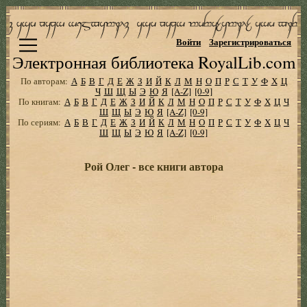
Войти
Зарегистрироваться
Электронная библиотека RoyalLib.com
По авторам:
А
Б
В
Г
Д
Е
Ж
З
И
Й
К
Л
М
Н
О
П
Р
С
Т
У
Ф
Х
Ц
Ч
Ш
Щ
Ы
Э
Ю
Я
[A-Z]
[0-9]
По книгам:
А
Б
В
Г
Д
Е
Ж
З
И
Й
К
Л
М
Н
О
П
Р
С
Т
У
Ф
Х
Ц
Ч
Ш
Щ
Ы
Э
Ю
Я
[A-Z]
[0-9]
По сериям:
А
Б
В
Г
Д
Е
Ж
З
И
Й
К
Л
М
Н
О
П
Р
С
Т
У
Ф
Х
Ц
Ч
Ш
Щ
Ы
Э
Ю
Я
[A-Z]
[0-9]
Рой Олег - все книги автора