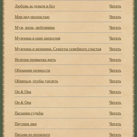
Любовь за деньги и без
Читать
Мир над пропастью
Читать
Муж, жена, любовница
Читать
Мужчина в окне напротив
Читать
Мужчина и женщина. Секреты семейного счастья
Читать
Нелепая привычка жить
Читать
Обещание нежности
Читать
Обняться, чтобы уцелеть
Читать
Он & Она
Читать
Он & Она
Читать
Пасынки судьбы
Читать
Паутина лжи
Читать
Письма из прошлого
Читать