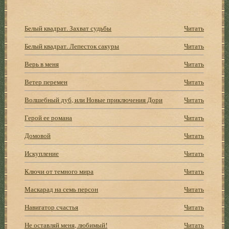
Белый квадрат. Захват судьбы
Читать
Белый квадрат. Лепесток сакуры
Читать
Верь в меня
Читать
Ветер перемен
Читать
Волшебный дуб, или Новые приключения Дори
Читать
Герой ее романа
Читать
Домовой
Читать
Искупление
Читать
Ключи от темного мира
Читать
Маскарад на семь персон
Читать
Навигатор счастья
Читать
Не оставляй меня, любимый!
Читать