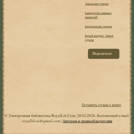
Амальгама счастья
Банкротство мнимых
ценностей
Барселонская галерея
Белый квадрат. Захват
судьбы
Поделиться
Оставить отзыв о книге
© Электронная библиотека RoyalLib.Com, 2010-2026. Контактный e-mail:
royallib.ru@gmail.com
|
Авторам и правообладателям