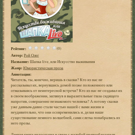
Рейтинг:
(0)
Автор:
Рой Олег
Название:
Шапка live, или Искусство выживания
Жанр:
Юмористическая проза
Аннотация:
Читатель, ты, конечно, веришь в сказки? Кто из нас не
рассказывал их, вернувшись домой позже положенного или
отмазываясь от неинтересной встречи? Кто из нас не создавал их
в своем воображении, заглянув в выразительные глаза сидящего
напротив, совершенно незнакомого человека? А потому сказки
уже давным-давно стали частью нашей с вами жизни и
неудивительно, что они осовременились и, делая наше
существование немного волшебней, сами слегка понабрались из
него прозы.
Данная книга недоступна в связи с жалобой правообладателя.