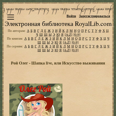
Войти
Зарегистрироваться
Электронная библиотека RoyalLib.com
По авторам:
А
Б
В
Г
Д
Е
Ж
З
И
Й
К
Л
М
Н
О
П
Р
С
Т
У
Ф
Х
Ц
Ч
Ш
Щ
Ы
Э
Ю
Я
[A-Z]
[0-9]
По книгам:
А
Б
В
Г
Д
Е
Ж
З
И
Й
К
Л
М
Н
О
П
Р
С
Т
У
Ф
Х
Ц
Ч
Ш
Щ
Ы
Э
Ю
Я
[A-Z]
[0-9]
По сериям:
А
Б
В
Г
Д
Е
Ж
З
И
Й
К
Л
М
Н
О
П
Р
С
Т
У
Ф
Х
Ц
Ч
Ш
Щ
Ы
Э
Ю
Я
[A-Z]
[0-9]
Рой Олег - Шапка live, или Искусство выживания