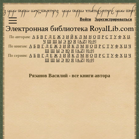
Войти
Зарегистрироваться
Электронная библиотека RoyalLib.com
По авторам:
А
Б
В
Г
Д
Е
Ж
З
И
Й
К
Л
М
Н
О
П
Р
С
Т
У
Ф
Х
Ц
Ч
Ш
Щ
Ы
Э
Ю
Я
[A-Z]
[0-9]
По книгам:
А
Б
В
Г
Д
Е
Ж
З
И
Й
К
Л
М
Н
О
П
Р
С
Т
У
Ф
Х
Ц
Ч
Ш
Щ
Ы
Э
Ю
Я
[A-Z]
[0-9]
По сериям:
А
Б
В
Г
Д
Е
Ж
З
И
Й
К
Л
М
Н
О
П
Р
С
Т
У
Ф
Х
Ц
Ч
Ш
Щ
Ы
Э
Ю
Я
[A-Z]
[0-9]
Рязанов Василий - все книги автора