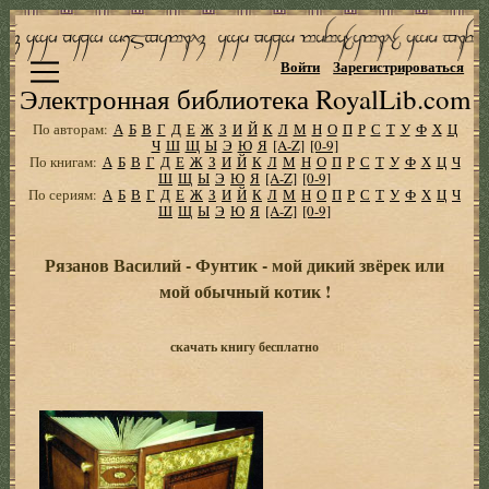
Войти
Зарегистрироваться
Электронная библиотека RoyalLib.com
По авторам:
А
Б
В
Г
Д
Е
Ж
З
И
Й
К
Л
М
Н
О
П
Р
С
Т
У
Ф
Х
Ц
Ч
Ш
Щ
Ы
Э
Ю
Я
[A-Z]
[0-9]
По книгам:
А
Б
В
Г
Д
Е
Ж
З
И
Й
К
Л
М
Н
О
П
Р
С
Т
У
Ф
Х
Ц
Ч
Ш
Щ
Ы
Э
Ю
Я
[A-Z]
[0-9]
По сериям:
А
Б
В
Г
Д
Е
Ж
З
И
Й
К
Л
М
Н
О
П
Р
С
Т
У
Ф
Х
Ц
Ч
Ш
Щ
Ы
Э
Ю
Я
[A-Z]
[0-9]
Рязанов Василий - Фунтик - мой дикий звёрек или
мой обычный котик !
скачать книгу бесплатно