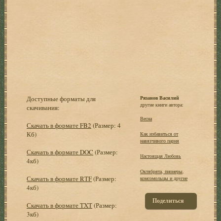
Доступные форматы для
Рязанов Василий
другие книги автора:
скачивания:
Весна
Скачать в формате FB2
(Размер: 4
Кб)
Как избавиться от
навязчивого парня
Скачать в формате DOC
(Размер:
Настоящая Любовь
4кб)
Октябрята, пионеры,
Скачать в формате RTF
(Размер:
комсомольцы и другие
4кб)
Поделиться
Скачать в формате TXT
(Размер:
3кб)