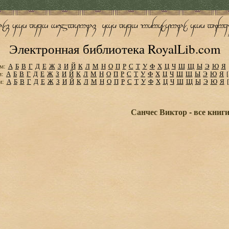
Электронная библиотека RoyalLib.com
м:
А
Б
В
Г
Д
Е
Ж
З
И
Й
К
Л
М
Н
О
П
Р
С
Т
У
Ф
Х
Ц
Ч
Ш
Щ
Ы
Э
Ю
Я
м:
А
Б
В
Г
Д
Е
Ж
З
И
Й
К
Л
М
Н
О
П
Р
С
Т
У
Ф
Х
Ц
Ч
Ш
Щ
Ы
Э
Ю
Я
м:
А
Б
В
Г
Д
Е
Ж
З
И
Й
К
Л
М
Н
О
П
Р
С
Т
У
Ф
Х
Ц
Ч
Ш
Щ
Ы
Э
Ю
Я
Санчес Виктор - все книг