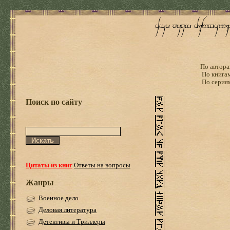
По автора
По книга
По серия
Поиск по сайту
Цитаты из книг
Ответы на вопросы
Жанры
Военное дело
Деловая литература
Детективы и Триллеры