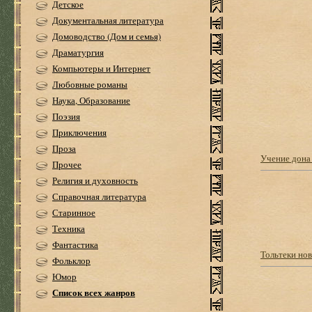
Детское
Документальная литература
Домоводство (Дом и семья)
Драматургия
Компьютеры и Интернет
Любовные романы
Наука, Образование
Поэзия
Приключения
Проза
Учение дона
Прочее
Религия и духовность
Справочная литература
Старинное
Техника
Фантастика
Тольтеки но
Фольклор
Юмор
Список всех жанров