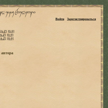
Войти
Зарегистрироваться
[A-Z]
[0-9]
[A-Z]
[0-9]
[A-Z]
[0-9]
и автора