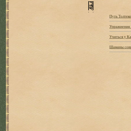
Путь Толтек
Упражнения 
Учиться у К
Шаманы сов