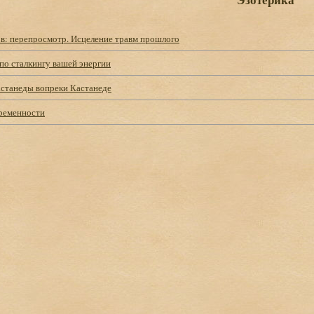
ов: перепросмотр. Исцеление травм прошлого
по сталкингу вашей энергии
астанеды вопреки Кастанеде
ременности