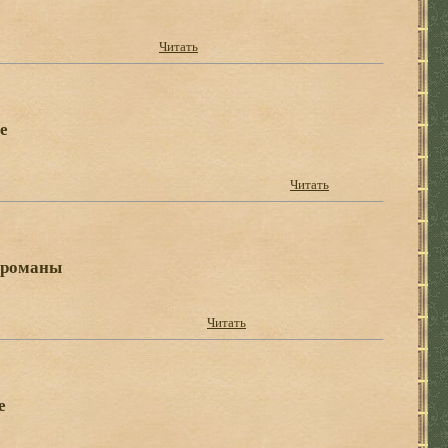
Читать
е
Читать
 романы
Читать
е