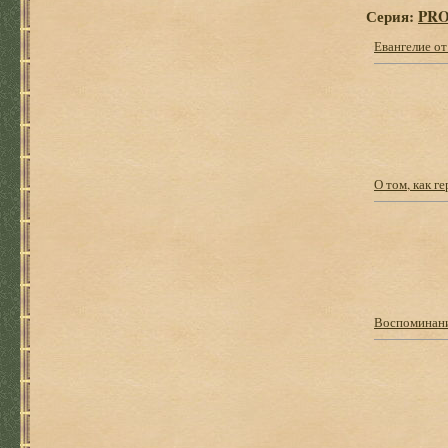
Серия:
PRO
Евангелие от
О том, как г
Воспоминани