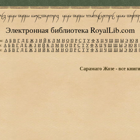
Электронная библиотека RoyalLib.com
м:
А
Б
В
Г
Д
Е
Ж
З
И
Й
К
Л
М
Н
О
П
Р
С
Т
У
Ф
Х
Ц
Ч
Ш
Щ
Ы
Э
Ю
Я
м:
А
Б
В
Г
Д
Е
Ж
З
И
Й
К
Л
М
Н
О
П
Р
С
Т
У
Ф
Х
Ц
Ч
Ш
Щ
Ы
Э
Ю
Я
м:
А
Б
В
Г
Д
Е
Ж
З
И
Й
К
Л
М
Н
О
П
Р
С
Т
У
Ф
Х
Ц
Ч
Ш
Щ
Ы
Э
Ю
Я
Сарамаго Жозе - все книг