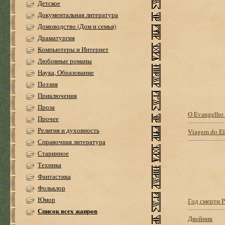
Детское
Документальная литература
Домоводство (Дом и семья)
Драматургия
Компьютеры и Интернет
Любовные романы
Наука, Образование
Поэзия
Приключения
Проза
O Evangelho 
Прочее
Религия и духовность
Viagem do El
Справочная литература
Старинное
Техника
Фантастика
Фольклор
Юмор
Год смерти 
Список всех жанров
Двойник