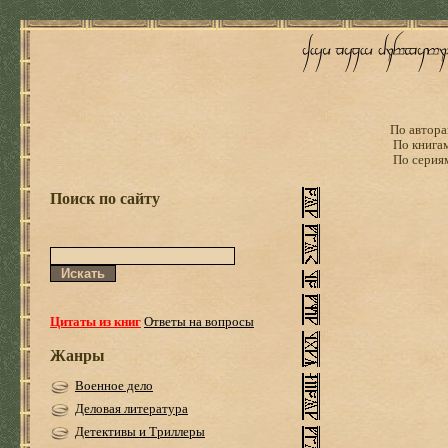
По автора
По книга
По серия
Поиск по сайту
Цитаты из книг
Ответы на вопросы
Жанры
Военное дело
Деловая литература
Детективы и Триллеры