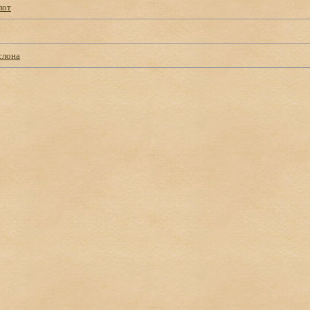
лот
слона