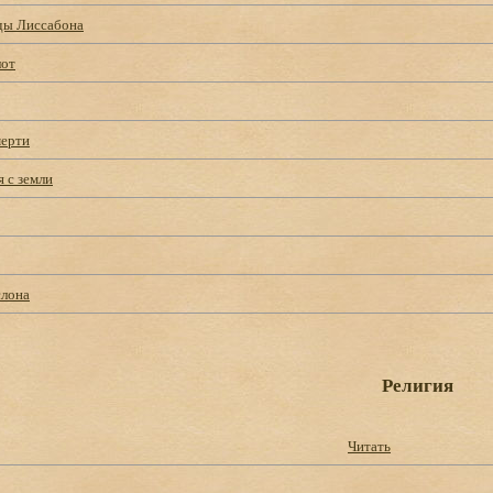
ды Лиссабона
лот
мерти
 с земли
слона
Религия
Читать