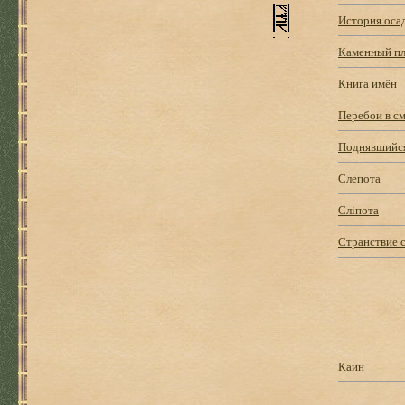
История оса
Каменный п
Книга имён
Перебои в с
Поднявшийся
Слепота
Сліпота
Странствие 
Каин