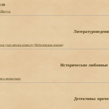
-за
 Иисуса
Литературоведени
ерои учат автора ремеслу (Нобелевская лекция)
Исторические любовные
я о монастыре
Детективы: проче