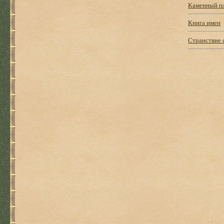
Каменный п
Книга имен
Странствие 