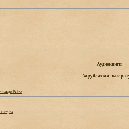
i
Аудиокниги
Зарубежная литерат
Рикардо Рейса
т Иисуса