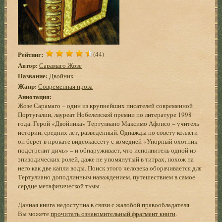
Рейтинг:
(44)
Автор:
Сарамаго Жозе
Название:
Двойник
Жанр:
Современная проза
Аннотация:
Жозе Сарамаго – один из крупнейших писателей современной
Португалии, лауреат Нобелевской премии по литературе 1998
года. Герой «Двойника» Тертулиано Максимо Афонсо – учитель
истории, средних лет, разведенный. Однажды по совету коллеги
он берет в прокате видеокассету с комедией «Упорный охотник
подстрелит дичь» – и обнаруживает, что исполнитель одной из
эпизодических ролей, даже не упомянутый в титрах, похож на
него как две капли воды. Поиск этого человека оборачивается для
Тертулиано доподлинным наваждением, путешествием в самое
сердце метафизической тьмы…
Данная книга недоступна в связи с жалобой правообладателя.
Вы можете
прочитать ознакомительный фрагмент книги
.