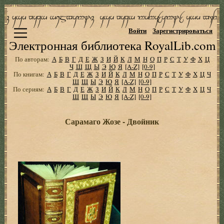
Войти
Зарегистрироваться
Электронная библиотека RoyalLib.com
По авторам:
А
Б
В
Г
Д
Е
Ж
З
И
Й
К
Л
М
Н
О
П
Р
С
Т
У
Ф
Х
Ц
Ч
Ш
Щ
Ы
Э
Ю
Я
[A-Z]
[0-9]
По книгам:
А
Б
В
Г
Д
Е
Ж
З
И
Й
К
Л
М
Н
О
П
Р
С
Т
У
Ф
Х
Ц
Ч
Ш
Щ
Ы
Э
Ю
Я
[A-Z]
[0-9]
По сериям:
А
Б
В
Г
Д
Е
Ж
З
И
Й
К
Л
М
Н
О
П
Р
С
Т
У
Ф
Х
Ц
Ч
Ш
Щ
Ы
Э
Ю
Я
[A-Z]
[0-9]
Сарамаго Жозе - Двойник