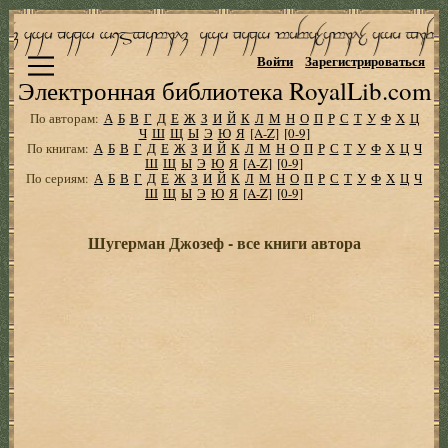
Войти
Зарегистрироваться
Электронная библиотека RoyalLib.com
По авторам:
А
Б
В
Г
Д
Е
Ж
З
И
Й
К
Л
М
Н
О
П
Р
С
Т
У
Ф
Х
Ц
Ч
Ш
Щ
Ы
Э
Ю
Я
[A-Z]
[0-9]
По книгам:
А
Б
В
Г
Д
Е
Ж
З
И
Й
К
Л
М
Н
О
П
Р
С
Т
У
Ф
Х
Ц
Ч
Ш
Щ
Ы
Э
Ю
Я
[A-Z]
[0-9]
По сериям:
А
Б
В
Г
Д
Е
Ж
З
И
Й
К
Л
М
Н
О
П
Р
С
Т
У
Ф
Х
Ц
Ч
Ш
Щ
Ы
Э
Ю
Я
[A-Z]
[0-9]
Шугерман Джозеф - все книги автора