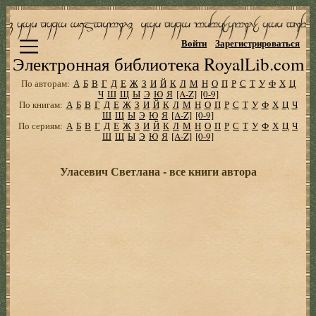
Войти
Зарегистрироваться
Электронная библиотека RoyalLib.com
По авторам:
А
Б
В
Г
Д
Е
Ж
З
И
Й
К
Л
М
Н
О
П
Р
С
Т
У
Ф
Х
Ц
Ч
Ш
Щ
Ы
Э
Ю
Я
[A-Z]
[0-9]
По книгам:
А
Б
В
Г
Д
Е
Ж
З
И
Й
К
Л
М
Н
О
П
Р
С
Т
У
Ф
Х
Ц
Ч
Ш
Щ
Ы
Э
Ю
Я
[A-Z]
[0-9]
По сериям:
А
Б
В
Г
Д
Е
Ж
З
И
Й
К
Л
М
Н
О
П
Р
С
Т
У
Ф
Х
Ц
Ч
Ш
Щ
Ы
Э
Ю
Я
[A-Z]
[0-9]
Уласевич Светлана - все книги автора