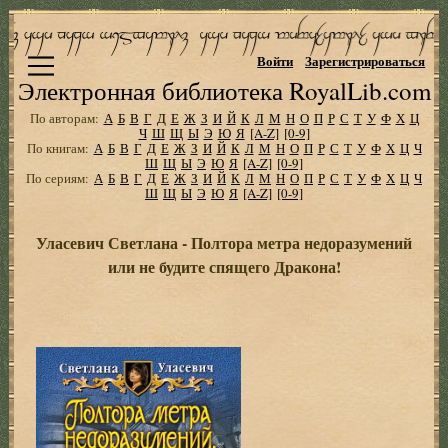
Войти
Зарегистрироваться
Электронная библиотека RoyalLib.com
По авторам:
А
Б
В
Г
Д
Е
Ж
З
И
Й
К
Л
М
Н
О
П
Р
С
Т
У
Ф
Х
Ц
Ч
Ш
Щ
Ы
Э
Ю
Я
[A-Z]
[0-9]
По книгам:
А
Б
В
Г
Д
Е
Ж
З
И
Й
К
Л
М
Н
О
П
Р
С
Т
У
Ф
Х
Ц
Ч
Ш
Щ
Ы
Э
Ю
Я
[A-Z]
[0-9]
По сериям:
А
Б
В
Г
Д
Е
Ж
З
И
Й
К
Л
М
Н
О
П
Р
С
Т
У
Ф
Х
Ц
Ч
Ш
Щ
Ы
Э
Ю
Я
[A-Z]
[0-9]
Уласевич Светлана - Полтора метра недоразумений
или не будите спящего Дракона!