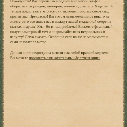
Пожалуйста! Вас перенесло в родной мир магии, эльфов,
оборотней, людоедов, вампиров, воинов и драконов. Чудесно! А
теперь представьте, что все они, включая простых смертных,
против вас! Прекрасно! Вы в этом незнакомом мире никого не
знаете, зато все знают вас и жаждут вашей медленной смерти в
пытках и муках! Хм…Но в чем проблема? Возьмите фамильный
полутораметровый меч и покромсайте всех недовольных в
капусту! Легко сказать! Особенно если вы не на моем месте и
сами не полтора метра!
Данная книга недоступна в связи с жалобой правообладателя.
Вы можете
прочитать ознакомительный фрагмент книги
.