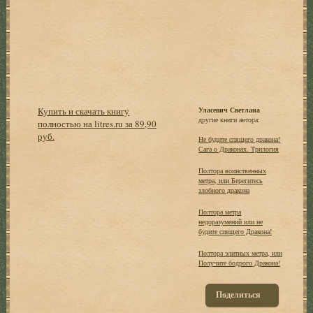
Купить и скачать книгу
Уласевич Светлана
другие книги автора:
полностью на litres.ru за 89,90
руб.
Не будите спящего дракона!
Сага о Драконах. Трилогия
Полтора воинственных
метра, или Берегитесь
злобного дракона
Полтора метра
недоразумений или не
будите спящего Дракона!
Полтора элитных метра, или
Получите бодрого Дракона!
Поделиться