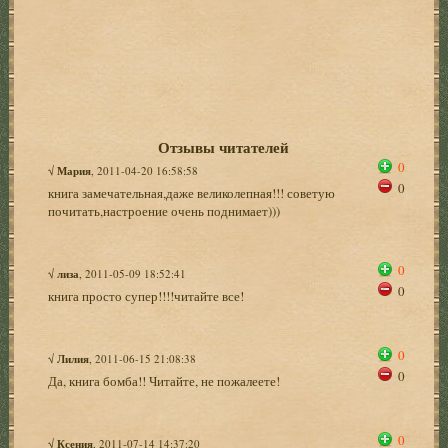
Отзывы читателей
0
√
Мария
, 2011-04-20 16:58:58
0
книга замечательная,даже великолепная!!! советую
почитать,настроение очень поднимает)))
0
√
лиза
, 2011-05-09 18:52:41
0
книга просто супер!!!!читайте все!
0
√
Лилия
, 2011-06-15 21:08:38
0
Да, книга бомба!! Читайте, не пожалеете!
0
√
Ксения
, 2011-07-14 14:37:20