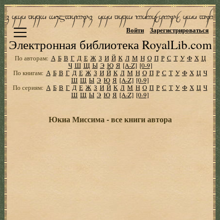
Войти
Зарегистрироваться
Электронная библиотека RoyalLib.com
По авторам:
А
Б
В
Г
Д
Е
Ж
З
И
Й
К
Л
М
Н
О
П
Р
С
Т
У
Ф
Х
Ц
Ч
Ш
Щ
Ы
Э
Ю
Я
[A-Z]
[0-9]
По книгам:
А
Б
В
Г
Д
Е
Ж
З
И
Й
К
Л
М
Н
О
П
Р
С
Т
У
Ф
Х
Ц
Ч
Ш
Щ
Ы
Э
Ю
Я
[A-Z]
[0-9]
По сериям:
А
Б
В
Г
Д
Е
Ж
З
И
Й
К
Л
М
Н
О
П
Р
С
Т
У
Ф
Х
Ц
Ч
Ш
Щ
Ы
Э
Ю
Я
[A-Z]
[0-9]
Юкиа Миссима - все книги автора