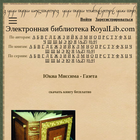
Войти
Зарегистрироваться
Электронная библиотека RoyalLib.com
По авторам:
А
Б
В
Г
Д
Е
Ж
З
И
Й
К
Л
М
Н
О
П
Р
С
Т
У
Ф
Х
Ц
Ч
Ш
Щ
Ы
Э
Ю
Я
[A-Z]
[0-9]
По книгам:
А
Б
В
Г
Д
Е
Ж
З
И
Й
К
Л
М
Н
О
П
Р
С
Т
У
Ф
Х
Ц
Ч
Ш
Щ
Ы
Э
Ю
Я
[A-Z]
[0-9]
По сериям:
А
Б
В
Г
Д
Е
Ж
З
И
Й
К
Л
М
Н
О
П
Р
С
Т
У
Ф
Х
Ц
Ч
Ш
Щ
Ы
Э
Ю
Я
[A-Z]
[0-9]
Юкиа Миссима - Газета
скачать книгу бесплатно