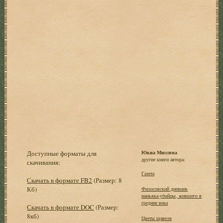
Доступные форматы для
Юкиа Миссима
другие книги автора:
скачивания:
Газета
Скачать в формате FB2
(Размер: 8
Кб)
Филосовский дневник
маньяка-убийцы, жившего в
средние века
Скачать в формате DOC
(Размер:
8кб)
Цветы щавеля