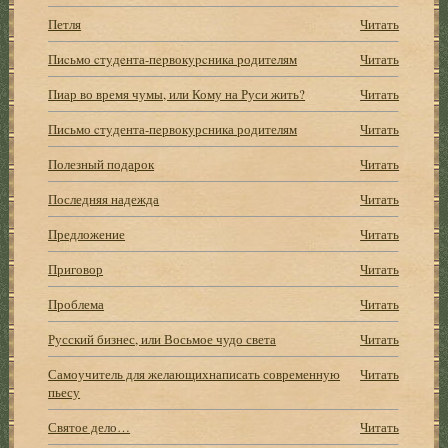
Петля
Читать
Пиcьмо cтyдeнта-пepвокypcника pодитeлям
Читать
Пиар во время чумы, или Кому на Руси жить?
Читать
Письмо cтyдента-пeрвокyрсника родителям
Читать
Полезный подарок
Читать
Последняя надежда
Читать
Предложение
Читать
Приговор
Читать
Проблема
Читать
Русский бизнес, или Восьмое чудо света
Читать
Самоучитель для желающихнаписать современную
Читать
пьесу
Святое дело…
Читать