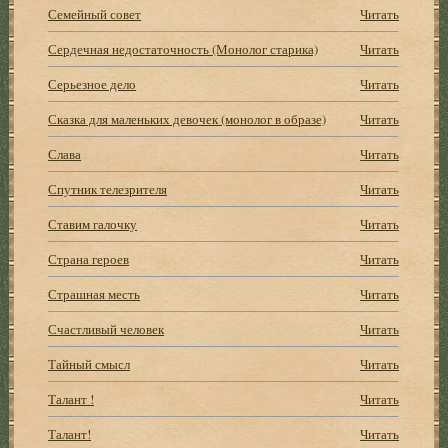
Семейный совет
Читать
Сердечная недостаточность (Монолог старика)
Читать
Серьезное дело
Читать
Сказка для маленьких девочек (монолог в образе)
Читать
Слава
Читать
Спутник телезрителя
Читать
Ставим галочку
Читать
Страна героев
Читать
Страшная месть
Читать
Счастливый человек
Читать
Тайный смысл
Читать
Талант !
Читать
Талант!
Читать