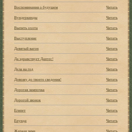
Воспоминания о будущем
Читать
Вундеркинды
Читать
Выпить охота
Читать
Выступление
Читать
Дeвятый вагон
Читать
Да здравствует Дантес!
Читать
Дела на год
Читать
Довожу до твоего сведения!
Читать
Дорогая лампочка
Читать
Дорогой звонок
Читать
Египет
Читать
Ерунда
Читать
Жаркая зима
Читать