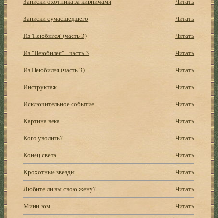
Записки охотника за кирпичами
Читать
Записки сумасшедшего
Читать
Из 'Hеюбилея' (часть 3)
Читать
Из "Hеюбилея" - часть 3
Читать
Из Hеюбилея (часть 3)
Читать
Инструктаж
Читать
Исключительное событие
Читать
Картина века
Читать
Кого уволить?
Читать
Конец света
Читать
Крохотные звезды
Читать
Любите ли вы свою жену?
Читать
Мини-юм
Читать