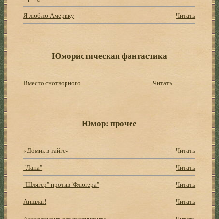
Я люблю Америку
Читать
Юмористическая фантастика
Вместо снотворного
Читать
Юмор: прочее
«Домик в тайге»
Читать
"Лапа"
Читать
"Шлягер" против"Флюгера"
Читать
Аншлаг!
Читать
Ассортимент для контингента
Читать