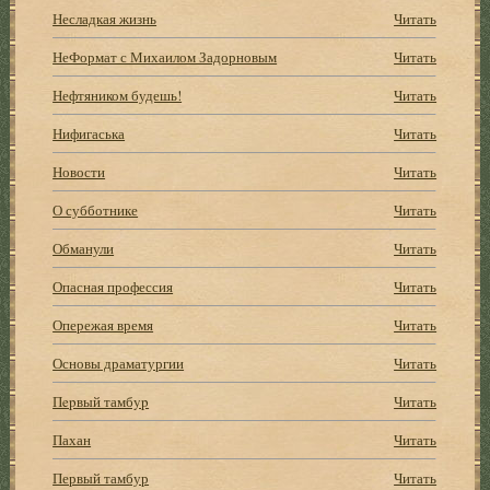
Несладкая жизнь
Читать
НеФормат с Михаилом Задорновым
Читать
Нефтяником будешь!
Читать
Нифигаська
Читать
Новости
Читать
О субботнике
Читать
Обманули
Читать
Опасная профессия
Читать
Опережая время
Читать
Основы драматургии
Читать
Пepвый тамбyp
Читать
Пахан
Читать
Первый тамбур
Читать