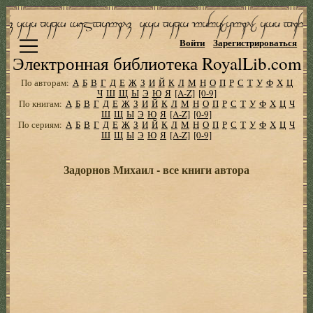
Войти
Зарегистрироваться
Электронная библиотека RoyalLib.com
По авторам:
А
Б
В
Г
Д
Е
Ж
З
И
Й
К
Л
М
Н
О
П
Р
С
Т
У
Ф
Х
Ц
Ч
Ш
Щ
Ы
Э
Ю
Я
[A-Z]
[0-9]
По книгам:
А
Б
В
Г
Д
Е
Ж
З
И
Й
К
Л
М
Н
О
П
Р
С
Т
У
Ф
Х
Ц
Ч
Ш
Щ
Ы
Э
Ю
Я
[A-Z]
[0-9]
По сериям:
А
Б
В
Г
Д
Е
Ж
З
И
Й
К
Л
М
Н
О
П
Р
С
Т
У
Ф
Х
Ц
Ч
Ш
Щ
Ы
Э
Ю
Я
[A-Z]
[0-9]
Задорнов Михаил - все книги автора