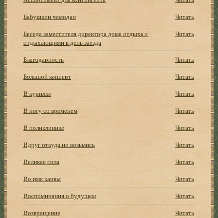
Бабушкин чемодан
Читать
Беседа заместителя директора дома отдыха с
Читать
отдыхающими в день заезда
Благодарность
Читать
Большой концерт
Читать
В курилке
Читать
В ногу со временем
Читать
В поликлинике
Читать
Вдруг откуда ни возьмись
Читать
Великая сила
Читать
Во имя канвы
Читать
Воcпоминания о бyдyщeм
Читать
Возвращение
Читать