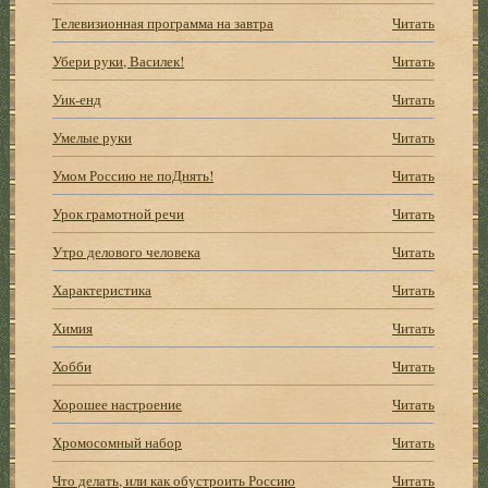
Телевизионная программа на завтра
Читать
Убери руки, Василек!
Читать
Уик-енд
Читать
Умелые руки
Читать
Умом Россию не поДнять!
Читать
Урок грамотной речи
Читать
Утро делового человека
Читать
Характеристика
Читать
Химия
Читать
Хобби
Читать
Хорошее настроение
Читать
Хромосомный набор
Читать
Что делать, или как обустроить Россию
Читать