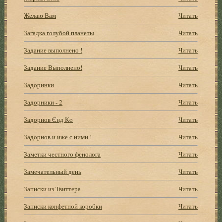
Желаю Вам
Читать
Загадка голубой планеты
Читать
Задание выполнено !
Читать
Задание Выполнено!
Читать
Задоринки
Читать
Задорники - 2
Читать
Задорнов Єнд Кo
Читать
Задорнов и иже с ними !
Читать
Заметки честного фенолога
Читать
Замечательный день
Читать
Записки из Твиттера
Читать
Записки конфетной коробки
Читать