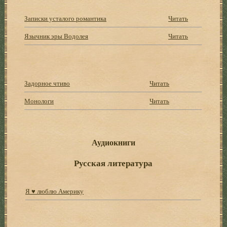
Записки усталого романтика
Читать
Язычник эры Водолея
Читать
Задорное чтиво
Читать
Монологи
Читать
Аудиокниги
Русская литература
Я ♥ люблю Америку