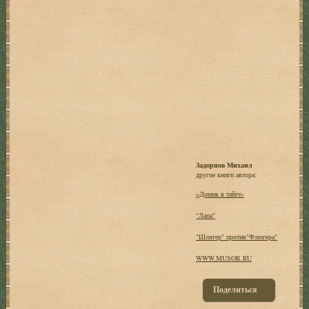
Задорнов Михаил
другие книги автора:
«Домик в тайге»
"Лапа"
"Шлягер" против"Флюгера"
WWW.MUSOR.RU
Поделиться