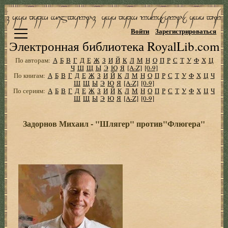
Войти
Зарегистрироваться
Электронная библиотека RoyalLib.com
По авторам:
А
Б
В
Г
Д
Е
Ж
З
И
Й
К
Л
М
Н
О
П
Р
С
Т
У
Ф
Х
Ц
Ч
Ш
Щ
Ы
Э
Ю
Я
[A-Z]
[0-9]
По книгам:
А
Б
В
Г
Д
Е
Ж
З
И
Й
К
Л
М
Н
О
П
Р
С
Т
У
Ф
Х
Ц
Ч
Ш
Щ
Ы
Э
Ю
Я
[A-Z]
[0-9]
По сериям:
А
Б
В
Г
Д
Е
Ж
З
И
Й
К
Л
М
Н
О
П
Р
С
Т
У
Ф
Х
Ц
Ч
Ш
Щ
Ы
Э
Ю
Я
[A-Z]
[0-9]
Задорнов Михаил - "Шлягер" против"Флюгера"