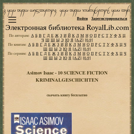
Войти
Зарегистрироваться
Электронная библиотека RoyalLib.com
По авторам:
А
Б
В
Г
Д
Е
Ж
З
И
Й
К
Л
М
Н
О
П
Р
С
Т
У
Ф
Х
Ц
Ч
Ш
Щ
Ы
Э
Ю
Я
[A-Z]
[0-9]
По книгам:
А
Б
В
Г
Д
Е
Ж
З
И
Й
К
Л
М
Н
О
П
Р
С
Т
У
Ф
Х
Ц
Ч
Ш
Щ
Ы
Э
Ю
Я
[A-Z]
[0-9]
По сериям:
А
Б
В
Г
Д
Е
Ж
З
И
Й
К
Л
М
Н
О
П
Р
С
Т
У
Ф
Х
Ц
Ч
Ш
Щ
Ы
Э
Ю
Я
[A-Z]
[0-9]
Asimov Isaac - 10 SCIENCE FICTION
KRIMINALGESCHICHTEN
скачать книгу бесплатно