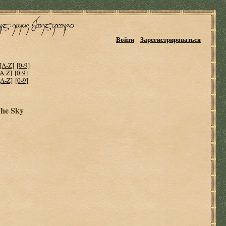
Войти
Зарегистрироваться
[A-Z]
[0-9]
[A-Z]
[0-9]
[A-Z]
[0-9]
The Sky