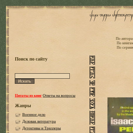
По автора
По книга
По серия
Поиск по сайту
Цитаты из книг
Ответы на вопросы
Жанры
Военное дело
Деловая литература
Детективы и Триллеры