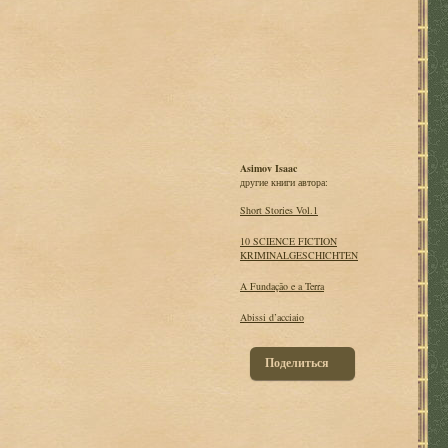
Asimov Isaac
другие книги автора:
Short Stories Vol.1
10 SCIENCE FICTION
KRIMINALGESCHICHTEN
A Fundação e a Terra
Abissi d’acciaio
Поделиться