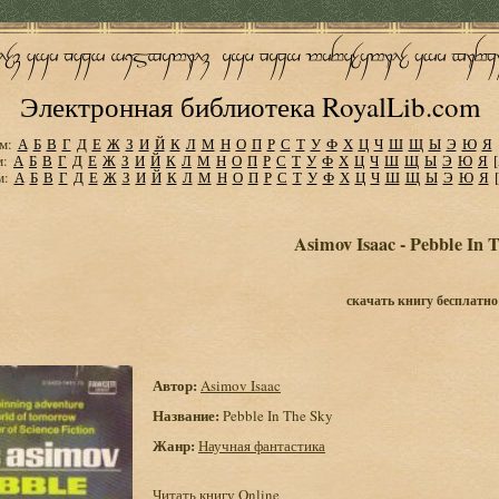
Электронная библиотека RoyalLib.com
м:
А
Б
В
Г
Д
Е
Ж
З
И
Й
К
Л
М
Н
О
П
Р
С
Т
У
Ф
Х
Ц
Ч
Ш
Щ
Ы
Э
Ю
Я
м:
А
Б
В
Г
Д
Е
Ж
З
И
Й
К
Л
М
Н
О
П
Р
С
Т
У
Ф
Х
Ц
Ч
Ш
Щ
Ы
Э
Ю
Я
м:
А
Б
В
Г
Д
Е
Ж
З
И
Й
К
Л
М
Н
О
П
Р
С
Т
У
Ф
Х
Ц
Ч
Ш
Щ
Ы
Э
Ю
Я
Asimov Isaac - Pebble In 
скачать книгу бесплатно
Автор:
Asimov Isaac
Название:
Pebble In The Sky
Жанр:
Научная фантастика
Читать книгу Online