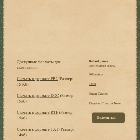
Доступные форматы для
Ballard James
другие книги автора:
скачивания:
Billennium
Скачать в формате FB2
(Размер:
15 Кб)
Crash
Dream Cargoes
Скачать в формате DOC
(Размер:
15кб)
Kingdom Come: A Novel
Скачать в формате RTF
(Размер:
Поделиться
15кб)
Скачать в формате TXT
(Размер:
14кб)