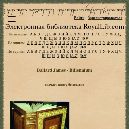
Войти
Зарегистрироваться
Электронная библиотека RoyalLib.com
По авторам:
А
Б
В
Г
Д
Е
Ж
З
И
Й
К
Л
М
Н
О
П
Р
С
Т
У
Ф
Х
Ц
Ч
Ш
Щ
Ы
Э
Ю
Я
[A-Z]
[0-9]
По книгам:
А
Б
В
Г
Д
Е
Ж
З
И
Й
К
Л
М
Н
О
П
Р
С
Т
У
Ф
Х
Ц
Ч
Ш
Щ
Ы
Э
Ю
Я
[A-Z]
[0-9]
По сериям:
А
Б
В
Г
Д
Е
Ж
З
И
Й
К
Л
М
Н
О
П
Р
С
Т
У
Ф
Х
Ц
Ч
Ш
Щ
Ы
Э
Ю
Я
[A-Z]
[0-9]
Ballard James - Billennium
скачать книгу бесплатно