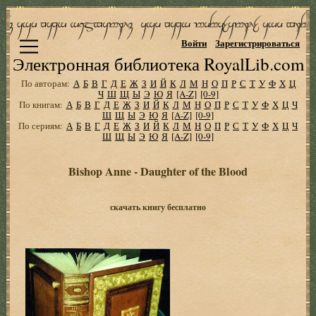
Войти
Зарегистрироваться
Электронная библиотека RoyalLib.com
По авторам:
А
Б
В
Г
Д
Е
Ж
З
И
Й
К
Л
М
Н
О
П
Р
С
Т
У
Ф
Х
Ц
Ч
Ш
Щ
Ы
Э
Ю
Я
[A-Z]
[0-9]
По книгам:
А
Б
В
Г
Д
Е
Ж
З
И
Й
К
Л
М
Н
О
П
Р
С
Т
У
Ф
Х
Ц
Ч
Ш
Щ
Ы
Э
Ю
Я
[A-Z]
[0-9]
По сериям:
А
Б
В
Г
Д
Е
Ж
З
И
Й
К
Л
М
Н
О
П
Р
С
Т
У
Ф
Х
Ц
Ч
Ш
Щ
Ы
Э
Ю
Я
[A-Z]
[0-9]
Bishop Anne - Daughter of the Blood
скачать книгу бесплатно