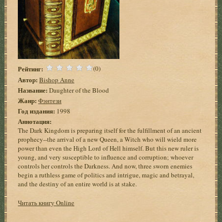
Рейтинг:
(0)
Автор:
Bishop Anne
Название:
Daughter of the Blood
Жанр:
Фэнтези
Год издания:
1998
Аннотация:
The Dark Kingdom is preparing itself for the fulfillment of an ancient
prophecy--the arrival of a new Queen, a Witch who will wield more
power than even the High Lord of Hell himself. But this new ruler is
young, and very susceptible to influence and corruption; whoever
controls her controls the Darkness. And now, three sworn enemies
begin a ruthless game of politics and intrigue, magic and betrayal,
and the destiny of an entire world is at stake.
Читать книгу Online