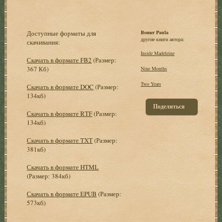
Доступные форматы для
Bomer Paula
другие книги автора:
скачивания:
Inside Madeleine
Скачать в формате FB2
(Размер:
367 Кб)
Nine Months
Two Years
Скачать в формате DOC
(Размер:
134кб)
Поделиться
Скачать в формате RTF
(Размер:
134кб)
Скачать в формате TXT
(Размер:
381кб)
Скачать в формате HTML
(Размер: 384кб)
Скачать в формате EPUB
(Размер:
573кб)