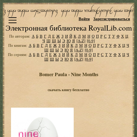
Войти
Зарегистрироваться
Электронная библиотека RoyalLib.com
По авторам:
А
Б
В
Г
Д
Е
Ж
З
И
Й
К
Л
М
Н
О
П
Р
С
Т
У
Ф
Х
Ц
Ч
Ш
Щ
Ы
Э
Ю
Я
[A-Z]
[0-9]
По книгам:
А
Б
В
Г
Д
Е
Ж
З
И
Й
К
Л
М
Н
О
П
Р
С
Т
У
Ф
Х
Ц
Ч
Ш
Щ
Ы
Э
Ю
Я
[A-Z]
[0-9]
По сериям:
А
Б
В
Г
Д
Е
Ж
З
И
Й
К
Л
М
Н
О
П
Р
С
Т
У
Ф
Х
Ц
Ч
Ш
Щ
Ы
Э
Ю
Я
[A-Z]
[0-9]
Bomer Paula - Nine Months
скачать книгу бесплатно