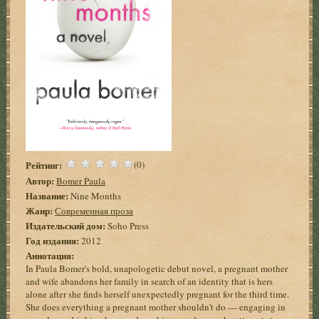
Рейтинг:
(0)
Автор:
Bomer Paula
Название:
Nine Months
Жанр:
Современная проза
Издательский дом:
Soho Press
Год издания:
2012
Аннотация:
In Paula Bomer's bold, unapologetic debut novel, a pregnant mother
and wife abandons her family in search of an identity that is hers
alone after she finds herself unexpectedly pregnant for the third time.
She does everything a pregnant mother shouldn't do — engaging in