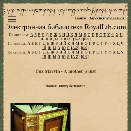
Войти
Зарегистрироваться
Электронная библиотека RoyalLib.com
По авторам:
А
Б
В
Г
Д
Е
Ж
З
И
Й
К
Л
М
Н
О
П
Р
С
Т
У
Ф
Х
Ц
Ч
Ш
Щ
Ы
Э
Ю
Я
[A-Z]
[0-9]
По книгам:
А
Б
В
Г
Д
Е
Ж
З
И
Й
К
Л
М
Н
О
П
Р
С
Т
У
Ф
Х
Ц
Ч
Ш
Щ
Ы
Э
Ю
Я
[A-Z]
[0-9]
По сериям:
А
Б
В
Г
Д
Е
Ж
З
И
Й
К
Л
М
Н
О
П
Р
С
Т
У
Ф
Х
Ц
Ч
Ш
Щ
Ы
Э
Ю
Я
[A-Z]
[0-9]
Cox Marvin - A mother_s lust
скачать книгу бесплатно