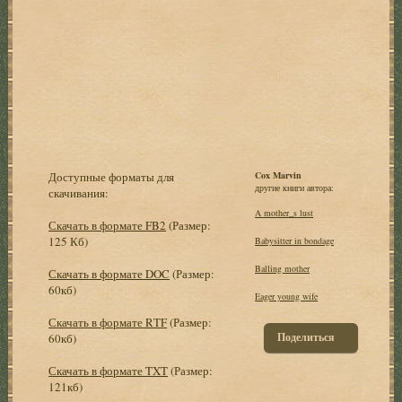
Доступные форматы для
Cox Marvin
другие книги автора:
скачивания:
A mother_s lust
Скачать в формате FB2
(Размер:
125 Кб)
Babysitter in bondage
Balling mother
Скачать в формате DOC
(Размер:
60кб)
Eager young wife
Скачать в формате RTF
(Размер:
Поделиться
60кб)
Скачать в формате TXT
(Размер:
121кб)