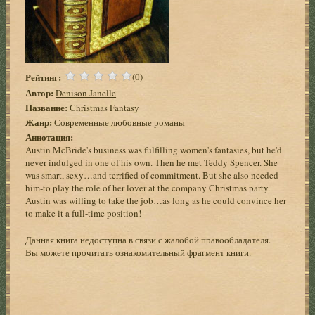
Рейтинг:
(0)
Автор:
Denison Janelle
Название:
Christmas Fantasy
Жанр:
Современные любовные романы
Аннотация:
Austin McBride's business was fulfilling women's fantasies, but he'd
never indulged in one of his own. Then he met Teddy Spencer. She
was smart, sexy…and terrified of commitment. But she also needed
him-to play the role of her lover at the company Christmas party.
Austin was willing to take the job…as long as he could convince her
to make it a full-time position!
Данная книга недоступна в связи с жалобой правообладателя.
Вы можете
прочитать ознакомительный фрагмент книги
.