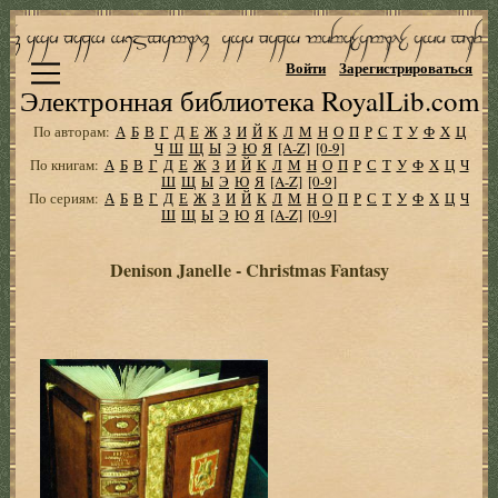
Войти
Зарегистрироваться
Электронная библиотека RoyalLib.com
По авторам:
А
Б
В
Г
Д
Е
Ж
З
И
Й
К
Л
М
Н
О
П
Р
С
Т
У
Ф
Х
Ц
Ч
Ш
Щ
Ы
Э
Ю
Я
[A-Z]
[0-9]
По книгам:
А
Б
В
Г
Д
Е
Ж
З
И
Й
К
Л
М
Н
О
П
Р
С
Т
У
Ф
Х
Ц
Ч
Ш
Щ
Ы
Э
Ю
Я
[A-Z]
[0-9]
По сериям:
А
Б
В
Г
Д
Е
Ж
З
И
Й
К
Л
М
Н
О
П
Р
С
Т
У
Ф
Х
Ц
Ч
Ш
Щ
Ы
Э
Ю
Я
[A-Z]
[0-9]
Denison Janelle - Christmas Fantasy