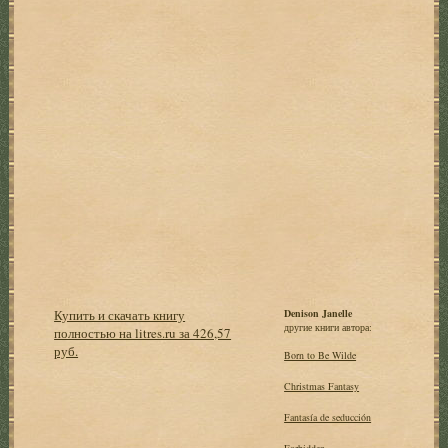
Купить и скачать книгу
Denison Janelle
другие книги автора:
полностью на litres.ru за 426,57
руб.
Born to Be Wilde
Christmas Fantasy
Fantasía de seducción
Forbidden