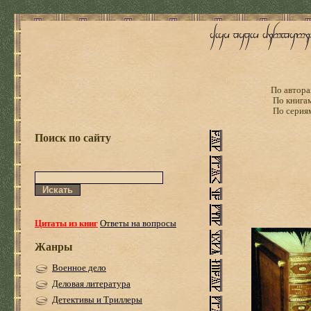
По автора
По книга
По серия
Поиск по сайту
Цитаты из книг
Ответы на вопросы
Жанры
Военное дело
Деловая литература
Детективы и Триллеры