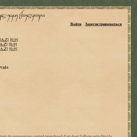
Войти
Зарегистрироваться
[A-Z]
[0-9]
[A-Z]
[0-9]
[A-Z]
[0-9]
vais
ant du personnage central (marchand d'art dont l'affaire périclite) le