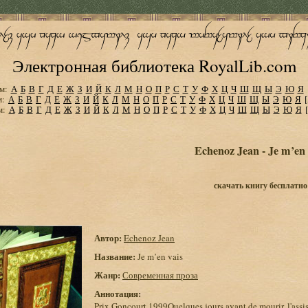
Электронная библиотека RoyalLib.com
м:
А
Б
В
Г
Д
Е
Ж
З
И
Й
К
Л
М
Н
О
П
Р
С
Т
У
Ф
Х
Ц
Ч
Ш
Щ
Ы
Э
Ю
Я
м:
А
Б
В
Г
Д
Е
Ж
З
И
Й
К
Л
М
Н
О
П
Р
С
Т
У
Ф
Х
Ц
Ч
Ш
Щ
Ы
Э
Ю
Я
м:
А
Б
В
Г
Д
Е
Ж
З
И
Й
К
Л
М
Н
О
П
Р
С
Т
У
Ф
Х
Ц
Ч
Ш
Щ
Ы
Э
Ю
Я
Echenoz Jean - Je m’en 
скачать книгу бесплатно
Автор:
Echenoz Jean
Название:
Je m’en vais
Жанр:
Современная проза
Аннотация:
Prix Goncourt 1999Quelques jours avant de mourir, l'assist