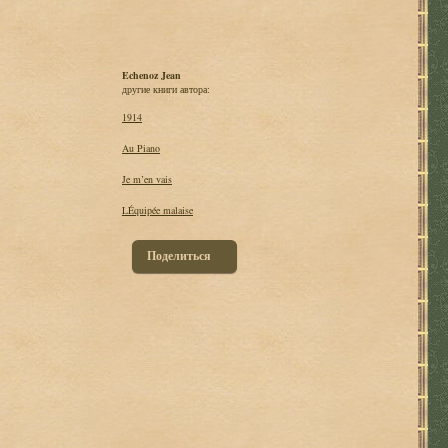
Echenoz Jean
другие книги автора:
1914
Au Piano
Je m’en vais
LÉquipée malaise
Поделиться