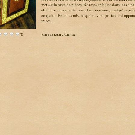
met sur la piste de pièces très rares enfouies dans les cale
et finit par ramener le trésor. Le soir même, quelqu'un pénèt
coupable. Pour des raisons qui ne vont pas tarder à apparaî
traces. ...
Читать книгу Online
(0)