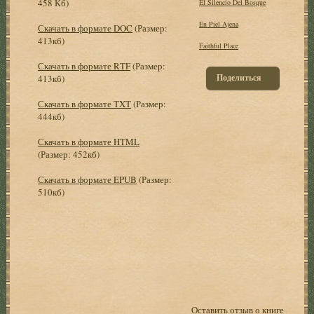
458 Кб)
El Silencio Del Bosque
En Piel Ajena
Скачать в формате DOC
(Размер:
413кб)
Faithful Place
Скачать в формате RTF
(Размер:
Поделиться
413кб)
Скачать в формате TXT
(Размер:
444кб)
Скачать в формате HTML
(Размер: 452кб)
Скачать в формате EPUB
(Размер:
510кб)
Оставить отзыв о книге