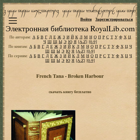
Войти
Зарегистрироваться
Электронная библиотека RoyalLib.com
По авторам:
А
Б
В
Г
Д
Е
Ж
З
И
Й
К
Л
М
Н
О
П
Р
С
Т
У
Ф
Х
Ц
Ч
Ш
Щ
Ы
Э
Ю
Я
[A-Z]
[0-9]
По книгам:
А
Б
В
Г
Д
Е
Ж
З
И
Й
К
Л
М
Н
О
П
Р
С
Т
У
Ф
Х
Ц
Ч
Ш
Щ
Ы
Э
Ю
Я
[A-Z]
[0-9]
По сериям:
А
Б
В
Г
Д
Е
Ж
З
И
Й
К
Л
М
Н
О
П
Р
С
Т
У
Ф
Х
Ц
Ч
Ш
Щ
Ы
Э
Ю
Я
[A-Z]
[0-9]
French Tana - Broken Harbour
скачать книгу бесплатно