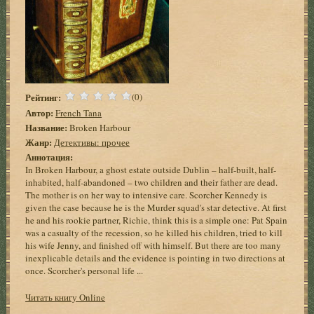
Рейтинг:
(0)
Автор:
French Tana
Название:
Broken Harbour
Жанр:
Детективы: прочее
Аннотация:
In Broken Harbour, a ghost estate outside Dublin – half-built, half-
inhabited, half-abandoned – two children and their father are dead.
The mother is on her way to intensive care. Scorcher Kennedy is
given the case because he is the Murder squad's star detective. At first
he and his rookie partner, Richie, think this is a simple one: Pat Spain
was a casualty of the recession, so he killed his children, tried to kill
his wife Jenny, and finished off with himself. But there are too many
inexplicable details and the evidence is pointing in two directions at
once. Scorcher's personal life ...
Читать книгу Online