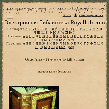
Войти
Зарегистрироваться
Электронная библиотека RoyalLib.com
По авторам:
А
Б
В
Г
Д
Е
Ж
З
И
Й
К
Л
М
Н
О
П
Р
С
Т
У
Ф
Х
Ц
Ч
Ш
Щ
Ы
Э
Ю
Я
[A-Z]
[0-9]
По книгам:
А
Б
В
Г
Д
Е
Ж
З
И
Й
К
Л
М
Н
О
П
Р
С
Т
У
Ф
Х
Ц
Ч
Ш
Щ
Ы
Э
Ю
Я
[A-Z]
[0-9]
По сериям:
А
Б
В
Г
Д
Е
Ж
З
И
Й
К
Л
М
Н
О
П
Р
С
Т
У
Ф
Х
Ц
Ч
Ш
Щ
Ы
Э
Ю
Я
[A-Z]
[0-9]
Gray Alex - Five ways to kill a man
скачать книгу бесплатно