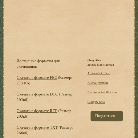
Доступные форматы для
Gray Alex
другие книги автора:
скачивания:
A Pound Of Flesh
Скачать в формате FB2
(Размер:
273 Кб)
A small weeping
Five ways to kill a man
Скачать в формате DOC
(Размер:
203кб)
Glasgow Kiss
Скачать в формате RTF
(Размер:
Поделиться
203кб)
Скачать в формате TXT
(Размер:
268кб)