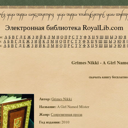
Электронная библиотека RoyalLib.com
м:
А
Б
В
Г
Д
Е
Ж
З
И
Й
К
Л
М
Н
О
П
Р
С
Т
У
Ф
Х
Ц
Ч
Ш
Щ
Ы
Э
Ю
Я
м:
А
Б
В
Г
Д
Е
Ж
З
И
Й
К
Л
М
Н
О
П
Р
С
Т
У
Ф
Х
Ц
Ч
Ш
Щ
Ы
Э
Ю
Я
м:
А
Б
В
Г
Д
Е
Ж
З
И
Й
К
Л
М
Н
О
П
Р
С
Т
У
Ф
Х
Ц
Ч
Ш
Щ
Ы
Э
Ю
Я
Grimes Nikki - A Girl Name
скачать книгу бесплатно
Автор:
Grimes Nikki
Название:
A Girl Named Mister
Жанр:
Современная проза
Год издания:
2010