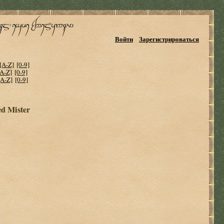
Войти
Зарегистрироваться
[A-Z]
[0-9]
[A-Z]
[0-9]
[A-Z]
[0-9]
d Mister