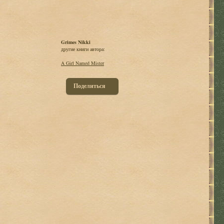
Grimes Nikki
другие книги автора:
A Girl Named Mister
Поделиться