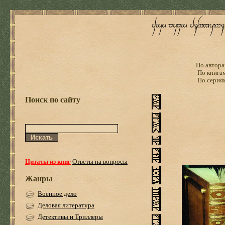
По автора
По книга
По серия
Поиск по сайту
Цитаты из книг
Ответы на вопросы
Жанры
Военное дело
Деловая литература
Детективы и Триллеры