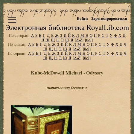
Войти
Зарегистрироваться
Электронная библиотека RoyalLib.com
По авторам:
А
Б
В
Г
Д
Е
Ж
З
И
Й
К
Л
М
Н
О
П
Р
С
Т
У
Ф
Х
Ц
Ч
Ш
Щ
Ы
Э
Ю
Я
[A-Z]
[0-9]
По книгам:
А
Б
В
Г
Д
Е
Ж
З
И
Й
К
Л
М
Н
О
П
Р
С
Т
У
Ф
Х
Ц
Ч
Ш
Щ
Ы
Э
Ю
Я
[A-Z]
[0-9]
По сериям:
А
Б
В
Г
Д
Е
Ж
З
И
Й
К
Л
М
Н
О
П
Р
С
Т
У
Ф
Х
Ц
Ч
Ш
Щ
Ы
Э
Ю
Я
[A-Z]
[0-9]
Kube-McDowell Michael - Odyssey
скачать книгу бесплатно