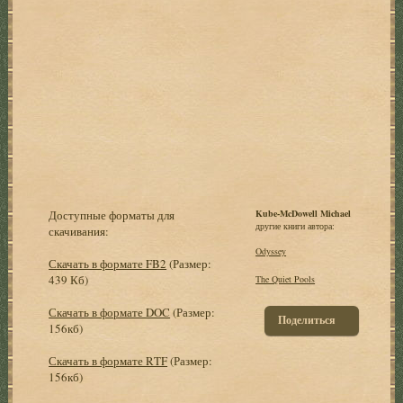
Доступные форматы для
Kube-McDowell Michael
другие книги автора:
скачивания:
Odyssey
Скачать в формате FB2
(Размер:
439 Кб)
The Quiet Pools
Скачать в формате DOC
(Размер:
Поделиться
156кб)
Скачать в формате RTF
(Размер:
156кб)