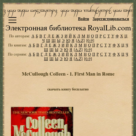
Войти
Зарегистрироваться
Электронная библиотека RoyalLib.com
По авторам:
А
Б
В
Г
Д
Е
Ж
З
И
Й
К
Л
М
Н
О
П
Р
С
Т
У
Ф
Х
Ц
Ч
Ш
Щ
Ы
Э
Ю
Я
[A-Z]
[0-9]
По книгам:
А
Б
В
Г
Д
Е
Ж
З
И
Й
К
Л
М
Н
О
П
Р
С
Т
У
Ф
Х
Ц
Ч
Ш
Щ
Ы
Э
Ю
Я
[A-Z]
[0-9]
По сериям:
А
Б
В
Г
Д
Е
Ж
З
И
Й
К
Л
М
Н
О
П
Р
С
Т
У
Ф
Х
Ц
Ч
Ш
Щ
Ы
Э
Ю
Я
[A-Z]
[0-9]
McCullough Colleen - 1. First Man in Rome
скачать книгу бесплатно