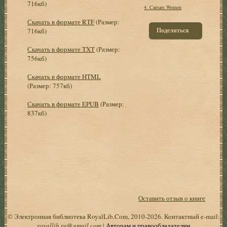
716кб)
4. Caesars Women
Скачать в формате RTF
(Размер:
Поделиться
716кб)
Скачать в формате TXT
(Размер:
756кб)
Скачать в формате HTML
(Размер: 757кб)
Скачать в формате EPUB
(Размер:
837кб)
Оставить отзыв о книге
© Электронная библиотека RoyalLib.Com, 2010-2026. Контактный e-mail:
royallib.ru@gmail.com
|
Авторам и правообладателям